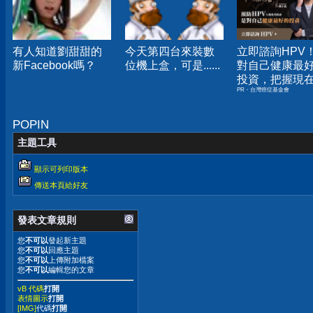
有人知道劉甜甜的
今天第四台來裝數
立即諮詢HPV
新Facebook嗎？
位機上盒，可是......
對自己健康最
投資，把握現
PR・台灣癌症基金會
嫌晚！
POPIN
主題工具
顯示可列印版本
傳送本頁給好友
發表文章規則
您
不可以
發起新主題
您
不可以
回應主題
您
不可以
上傳附加檔案
您
不可以
編輯您的文章
vB 代碼
打開
表情圖示
打開
[IMG]
代碼
打開