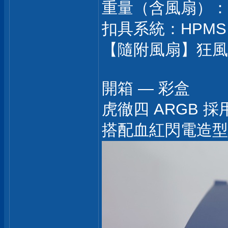
重量（含風扇）：77
扣具系統：HPMS V
【隨附風扇】狂風丸 Wo
開箱 — 彩盒
虎徹四 ARGB 採
搭配血紅閃電造型