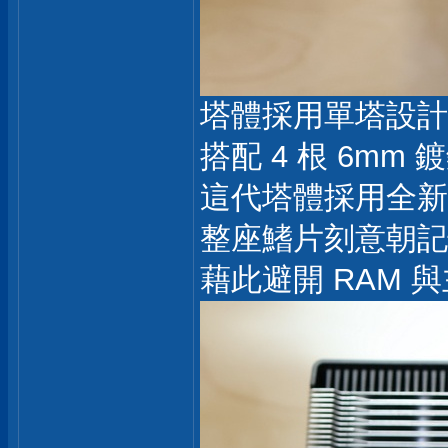
塔體採用單塔設計
搭配 4 根 6m
這代塔體採用全新
整座鰭片刻意朝記
藉此避開 RAM 