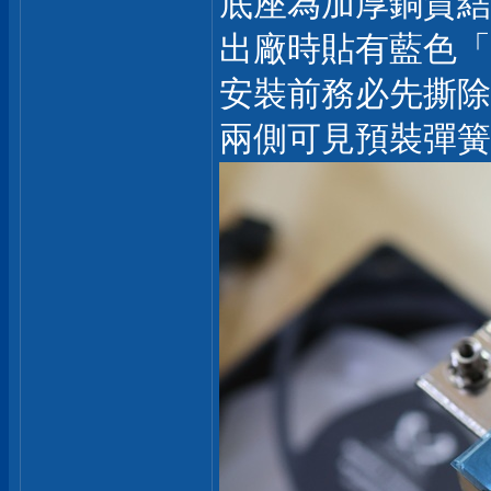
底座為加厚銅質結
出廠時貼有藍色「Peel 
安裝前務必先撕除
兩側可見預裝彈簧螺絲