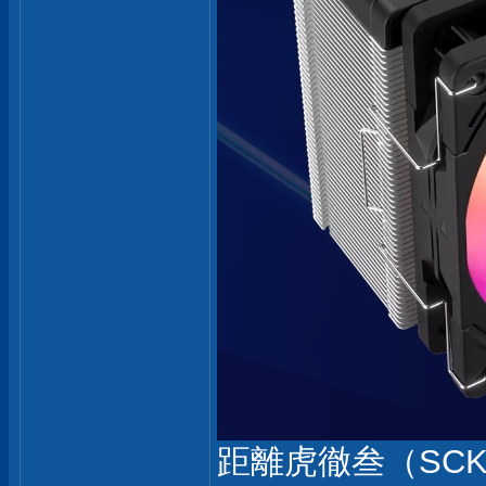
距離虎徹叁（SCK