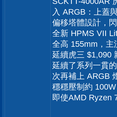
SCKTT-4000A
入 ARGB：上蓋與 
偏移塔體設計，閃
全新 HPMS VI
全高 155mm，
延續虎三 $1,09
延續了系列一貫的
次再補上 ARG
穩穩壓制約 100W
即使AMD Ryze