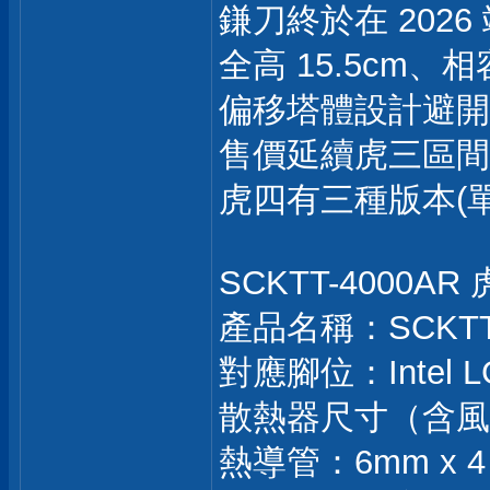
鎌刀終於在 2026
全高 15.5cm、相
偏移塔體設計避開記憶
售價延續虎三區間，定
虎四有三種版本(單
SCKTT-4000A
產品名稱：SCKTT
對應腳位：Intel LGA
散熱器尺寸（含風扇）：(W
熱導管：6mm x 4