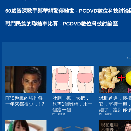
60歲資深歌手鄭華娟驚傳離世 - PCDVD數位科技討論
戰鬥民族的聯結車比賽 - PCDVD數位科技討論區
«
FPS遊戲的強作每
肚腩一抓一大把，
減肥首選，檸
一年來都很少...！?
只需1個雞蛋，用一
它，堅持一週
個瘦一個
細了，瘦到你
PR・新素簡
PR・新素簡
人生