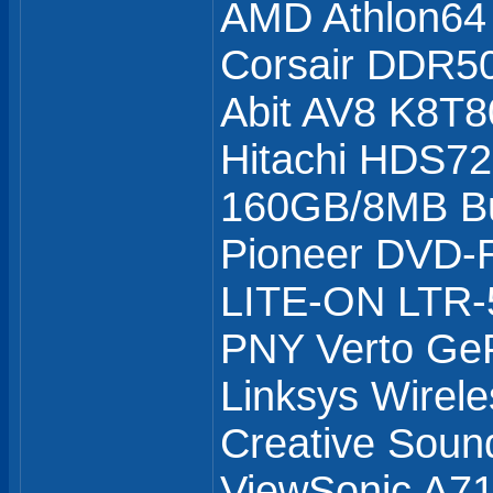
AMD Athlon64
Corsair DDR5
Abit AV8 K8T8
Hitachi HDS7
160GB/8MB Bu
Pioneer DVD
LITE-ON LTR
PNY Verto Ge
Linksys Wirel
Creative Soun
ViewSonic A71