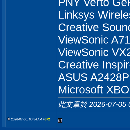
PNY Verto Ge
Linksys Wirel
Creative Soun
ViewSonic A71
ViewSonic V
Creative Inspi
ASUS A2428
Microsoft XB
此文章於 2026-07-05
2026-07-05, 08:54 AM #
572