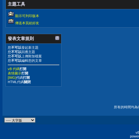
主題工具
顯示可列印版本
傳送本頁給好友
發表文章規則
您
不可以
發起新主題
您
不可以
回應主題
您
不可以
上傳附加檔案
您
不可以
編輯您的文章
vB 代碼
打開
表情圖示
打開
[IMG]
代碼
打開
HTML代碼
關閉
所有的時間均為G
vB
power