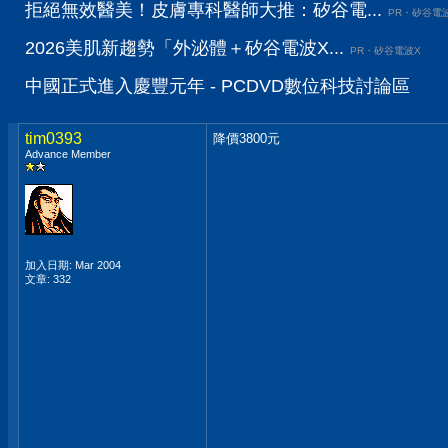
拒絕無效醫美！皮膚專科醫師大推：矽谷電...
PR・矽谷電
2026美肌新趨勢「外泌體＋矽谷電波X...
PR・矽谷電波X
中國正式進入慶豐元年 - PCDVD數位科技討論區
tim0393
降價3800元
Advance Member
加入日期: Mar 2004
文章: 332