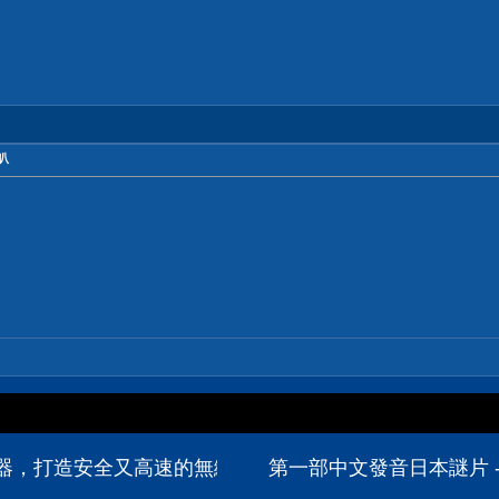
喇叭
000 無線路由器，打造安全又高速的無縫漫遊 - PCDVD數位科技討論
第一部中文發音日本謎片 -