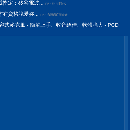
指定：矽谷電波...
PR・矽谷電波X
有資格說愛妳...
PR・台灣癌症基金會
B 電容式麥克風 - 簡單上手、收音絕佳、軟體強大 - PCDV