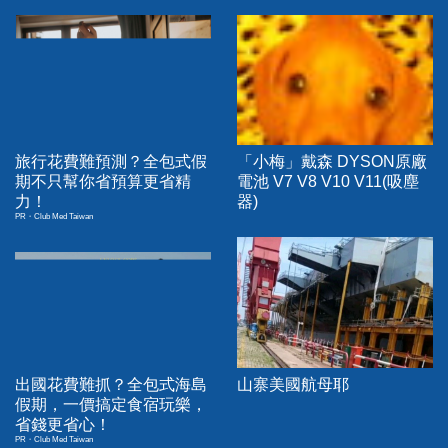
旅行花費難預測？全包式假
「小梅」戴森 DYSON原廠
期不只幫你省預算更省精
電池 V7 V8 V10 V11(吸塵
力！
器)
PR・Club Med Taiwan
出國花費難抓？全包式海島
山寨美國航母耶
假期，一價搞定食宿玩樂，
省錢更省心！
PR・Club Med Taiwan