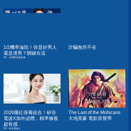
1/2機率淪陷！你是好男人
詐騙無所不在
還是渣男？關鍵在這
PR・台灣癌症基金會
2026爆紅保養組合！矽谷
The Last of the Mohicans
電波X加外泌體，精準修復
大地英豪 電影原聲帶
超有感
PR・矽谷電波X