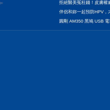
拒絕醫美冤枉錢！皮膚權威
波X
伴侶和妳一起預防HPV，才
圓剛 AM350 黑鳩 US