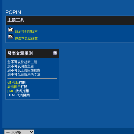
POPIN
主題工具
顯示可列印版本
傳送本頁給好友
發表文章規則
您
不可以
發起新主題
您
不可以
回應主題
您
不可以
上傳附加檔案
您
不可以
編輯您的文章
vB 代碼
打開
表情圖示
打開
[IMG]
代碼
打開
HTML代碼
關閉