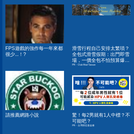
FPS遊戲的強作每一年來都
滑雪行程自己安排太繁瑣？
很少...！?
全包式滑雪假期：出門即雪
場，一價全包不怕預算爆
PR・Club Med Taiwan
表！
請推薦網路小說
驚！每2男就有1人中標？不
可能吧？
PR・台灣癌症基金會