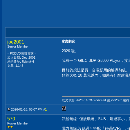
joe2001
家庭劇院
Senior Member
2026 啦。
= PCDVD認證賣家 =
加入日期: Dec 2001
我有一台 GIEC BDP-G5800 Play
您的住址: 原始林裡
文章: 1,148
目前的想法是買一台電影用的解碼前級。
預算大概 10 萬元以內，如果有什麼建
此文章於 2026-01-18
06:42 PM
被 joe2001 編輯.
2026-01-18, 05:07 PM #
1
570
訊號無線: 僅後環繞、SUB，延遲事小
Power Member
電力無線:沒聽過可搭配『解碼AVR』，僅