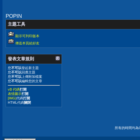
POPIN
主題工具
顯示可列印版本
傳送本頁給好友
發表文章規則
您
不可以
發起新主題
您
不可以
回應主題
您
不可以
上傳附加檔案
您
不可以
編輯您的文章
vB 代碼
打開
表情圖示
打開
[IMG]
代碼
打開
HTML代碼
關閉
所有的時間均為G