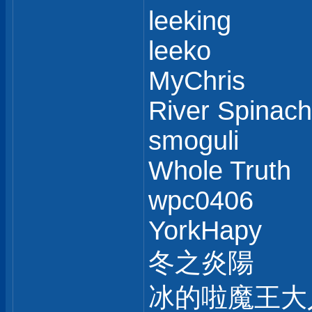
leeking
leeko
MyChris
River Spinach
smoguli
Whole Truth
wpc0406
YorkHapy
冬之炎陽
冰的啦魔王大