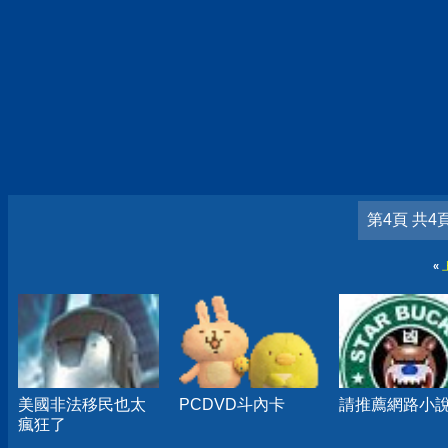
第4頁 共4
«
美國非法移民也太
PCDVD斗內卡
請推薦網路小
瘋狂了