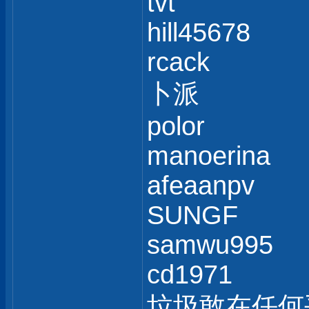
tvt
hill45678
rcack
卜派
polor
manoerina
afeaanpv
SUNGF
samwu995
cd1971
垃圾敢在任何