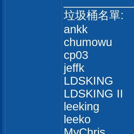
___________
垃圾桶名單:
ankk
chumowu
cp03
jeffk
LDSKING
LDSKING II
leeking
leeko
MyChris