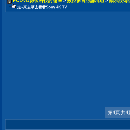
PCDVD數位科技討論區
>
數位影音討論群組
>
顯示設備
走~來去華去看看Sony 4K TV
第4頁 共4