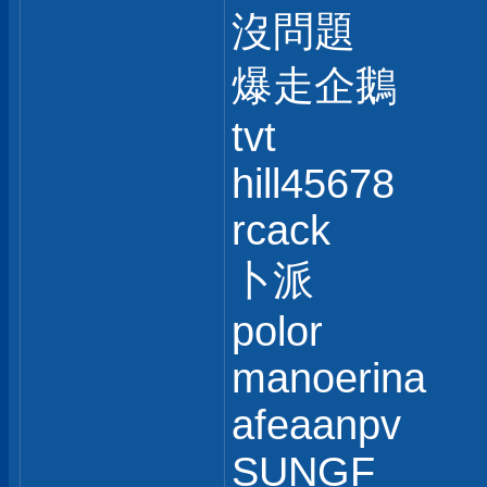
沒問題
爆走企鵝
tvt
hill45678
rcack
卜派
polor
manoerina
afeaanpv
SUNGF