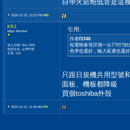
自帶火箭炮低音是這幾
2020-12-15, 10:23 PM #
69
KRJ
引用:
Major Member
作者
f3346
知電曉春哥評測一台77吋?的東
加入日期: Nov 2001
您的住址: 台灣中部
色準也還好，輸入延遲也還好
文章: 124
只跟日規機共用型號
面板、機板都降級
買個toshiba外殼
2020-12-22, 11:48 AM #
70