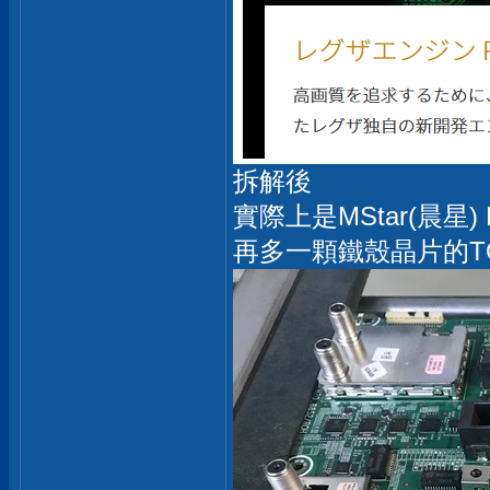
拆解後
實際上是MStar(晨星) M
再多一顆鐵殼晶片的TOSH