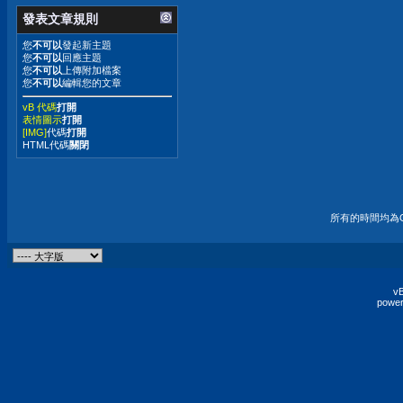
發表文章規則
您
不可以
發起新主題
您
不可以
回應主題
您
不可以
上傳附加檔案
您
不可以
編輯您的文章
vB 代碼
打開
表情圖示
打開
[IMG]
代碼
打開
HTML代碼
關閉
所有的時間均為G
vB
power