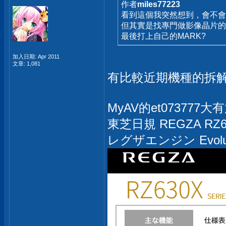
作者
miles77223
看到這個我突然想到，會不會
但其實是找專門做影像晶片的
最後打上自己的MARK?
加入日期: Apr 2011
文章: 1,081
有比較近期機種的拆
MyAV的et073777
東芝日規 REGZA RZ6
レグザエンジン Evolutio