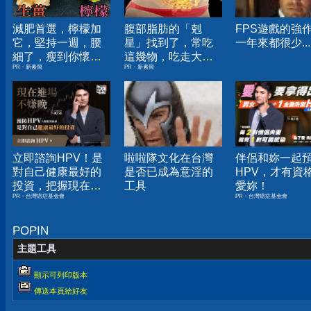
減肥首選，檸檬加
腹部脂肪的「剋
FPS遊戲的強
它，堅持一週，腰
星」找到了，常吃
一年來都很少...
細了，瘦到你懷疑
這幾物，吃走大肚
PR・新素簡
PR・新素簡
人生
囊，瘦出小蠻腰
立即諮詢HPV！是
啦啦隊文化在台灣
伴侶和妳一起
對自己健康最好的
是否已成為意淫的
HPV，才有資
投資，把握現在不
工具
愛妳！
PR・台灣癌症基金會
PR・台灣癌症基金會
嫌晚！
POPIN
主題工具
顯示可列印版本
傳送本頁給好友