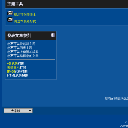
主題工具
顯示可列印版本
傳送本頁給好友
發表文章規則
您
不可以
發起新主題
您
不可以
回應主題
您
不可以
上傳附加檔案
您
不可以
編輯您的文章
vB 代碼
打開
表情圖示
打開
[IMG]
代碼
打開
HTML代碼
關閉
所有的時間均為G
vB
power