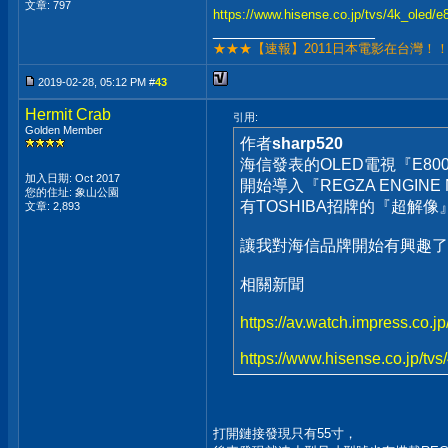
文章: 797
https://www.hisense.co.jp/tvs/4k_oled/e
__________________
★★★【速報】2011日本電影在台灣！
2019-02-28, 05:12 PM #
43
Hermit Crab
引用:
Golden Member
作者
sharp520
海信發表的OLED電視『E80
加入日期: Oct 2017
開始導入『REGZA ENGINE 
您的住址: 象山公園
有TOSHIBA招牌的『超解像』..
文章: 2,893
讓我對海信品牌開始有興趣了..
相關新聞
https://av.watch.impress.co.
https://www.hisense.co.jp/tv
打開鏈接發現只有55寸，