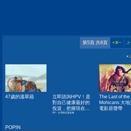
第5頁 共8頁
«
第一
上
«
47歲的溫翠蘋
立即諮詢HPV！是
The Last of the
對自己健康最好的
Mohicans 大
投資，把握現在不
電影原聲帶
PR・台灣癌症基金會
嫌晚！
POPIN