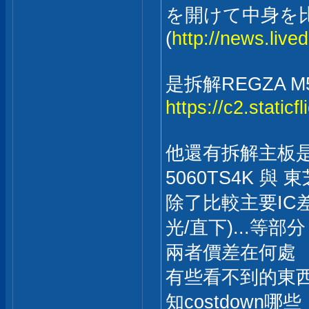
を開けて中身を
(
http://news.live
是拆解REGZA M
https://c2.static
他還有拆解主板是
5060TS4K 與 
除了比較主要IC
光/直下)...等部分
兩者價差在何處
有些看不到的東西
知costdown哪些