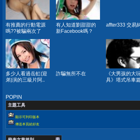
有推薦的行動電源
有人知道劉甜甜的
affter333 交
嗎??被騙兩次了
新Facebook嗎？
多少人看過岳虹(迎
詐騙無所不在
《大男孩的大
弟)演的三級片阿..
具》塔式吊車
POPIN
主題工具
顯示可列印版本
傳送本頁給好友
發表文章規則