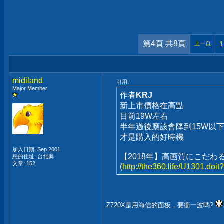
第4頁 共8頁
1
上一頁
midiland
引用:
Major Member
作者
KRJ
新上市價格在高點
目前19W左右
半年過後應該會降到15W以
才是購入的好時機
加入日期: Sep 2001
【2018年】高画質にこだわ
您的住址: 台北縣
文章: 152
(
http://the360.life/U1301.doi
Z720X是用海信的面板，要衝一波嗎?