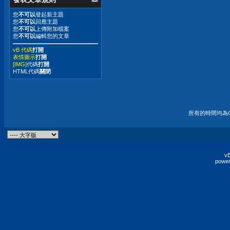
您
不可以
發起新主題
您
不可以
回應主題
您
不可以
上傳附加檔案
您
不可以
編輯您的文章
vB 代碼
打開
表情圖示
打開
[IMG]
代碼
打開
HTML代碼
關閉
所有的時間均為G
vB
power