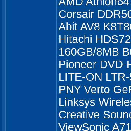
AMD Athlon64
Corsair DDR5
Abit AV8 K8T8
Hitachi HDS7
160GB/8MB Bu
Pioneer DVD
LITE-ON LTR
PNY Verto Ge
Linksys Wirel
Creative Soun
ViewSonic A71