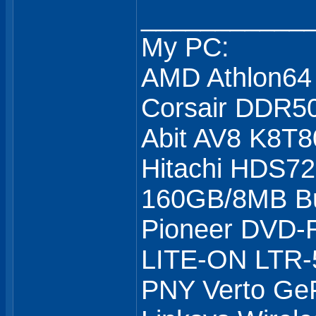
___________
My PC:
AMD Athlon64
Corsair DDR5
Abit AV8 K8T8
Hitachi HDS7
160GB/8MB Bu
Pioneer DVD
LITE-ON LTR
PNY Verto Ge