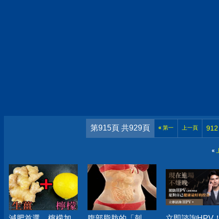
第915頁 共929頁
912
«
第一
上一頁
«
減肥首選，檸檬加
腹部脂肪的「剋
立即諮詢HPV