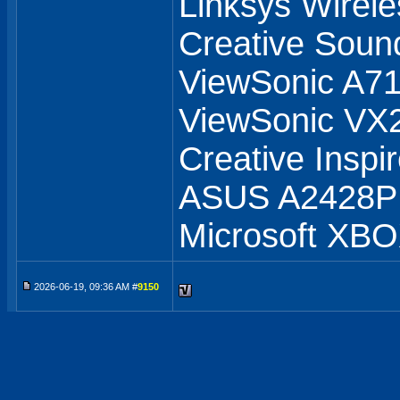
Linksys Wirel
Creative Soun
ViewSonic A71
ViewSonic V
Creative Inspi
ASUS A2428
Microsoft XB
2026-06-19, 09:36 AM #
9150