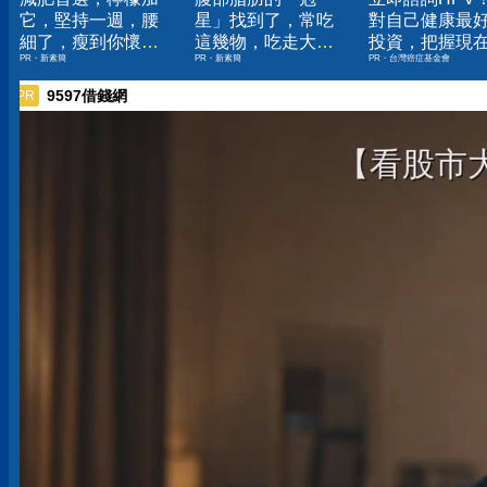
它，堅持一週，腰
星」找到了，常吃
對自己健康最
細了，瘦到你懷疑
這幾物，吃走大肚
投資，把握現
PR・新素簡
PR・新素簡
PR・台灣癌症基金會
人生
囊，瘦出小蠻腰
嫌晚！
9597借錢網
PR