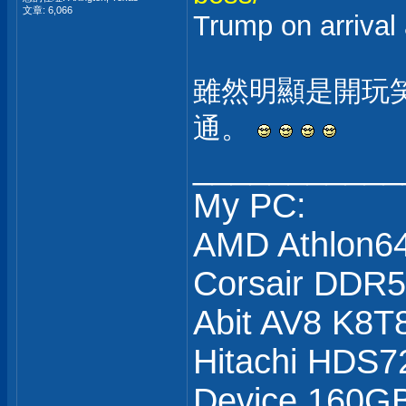
文章: 6,066
Trump on arrival 
雖然明顯是開玩
通。
___________
My PC:
AMD Athlon6
Corsair DDR
Abit AV8 K8T
Hitachi HDS7
Device 160GB