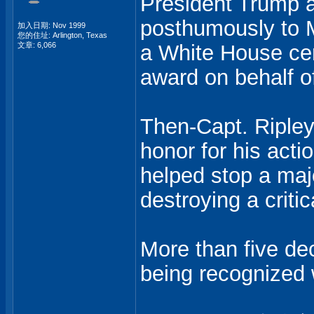
President Trump 
posthumously to M
加入日期: Nov 1999
您的住址: Arlington, Texas
文章: 6,066
a White House cer
award on behalf of
Then-Capt. Ripley 
honor for his acti
helped stop a maj
destroying a criti
More than five dec
being recognized 