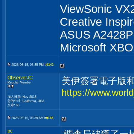
ViewSonic V
Creative Inspi
ASUS A2428
Microsoft XB
2026-06-15, 06:35 PM #
9142
ObserverJC
美伊簽署電子版和
Regular Member
https://www.world
加入日期: Nov 2013
您的住址: California, USA
文章: 68
2026-06-16, 06:39 AM #
9143
pc