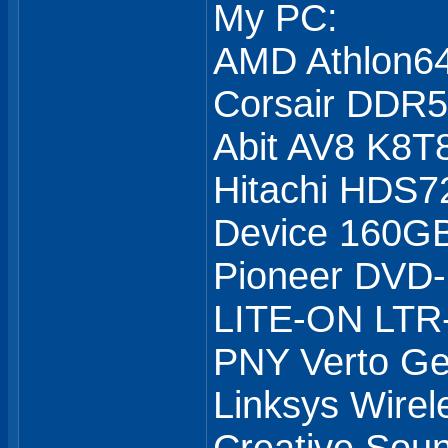
My PC:
AMD Athlon6
Corsair DDR
Abit AV8 K8T
Hitachi HDS7
Device 160GB
Pioneer DVD
LITE-ON LTR
PNY Verto G
Linksys Wirel