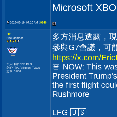
Microsoft XB
2026-06-19, 07:20 AM #
9146
pc
多方消息透露，現
Elite Member
參與G7會議，可
https://x.com/Er
🚨 NOW: This was
加入日期: Nov 1999
您的住址: Arlington, Texas
文章: 6,066
President Trump's
the first flight co
Rushmore
LFG 🇺🇸