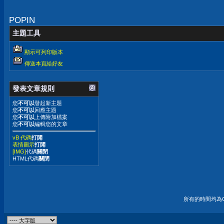
POPIN
主題工具
顯示可列印版本
傳送本頁給好友
發表文章規則
您
不可以
發起新主題
您
不可以
回應主題
您
不可以
上傳附加檔案
您
不可以
編輯您的文章
vB 代碼
打開
表情圖示
打開
[IMG]
代碼
關閉
HTML代碼
關閉
所有的時間均為G