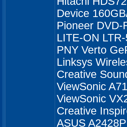
Hitachi HDS7
Device 160GB
Pioneer DVD
LITE-ON LTR
PNY Verto Ge
Linksys Wirel
Creative Soun
ViewSonic A71
ViewSonic V
Creative Inspi
ASUS A2428