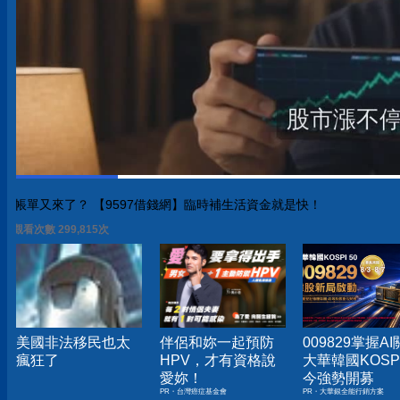
帳單又來了？ 【9597借錢網】臨時補生活資金就是快！
觀看次數 299,815次
美國非法移民也太
伴侶和妳一起預防
009829掌握A
瘋狂了
HPV，才有資格說
大華韓國KOSPI
愛妳！
今強勢開募
PR・台灣癌症基金會
PR・大華銀全能行銷方案