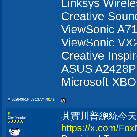
Linksys Wirel
Creative Soun
ViewSonic A71
ViewSonic V
Creative Inspi
ASUS A2428
Microsoft XB
2026-06-19, 09:13 AM #
9149
pc
其實川普總統今天
Elite Member
https://x.com/Fo