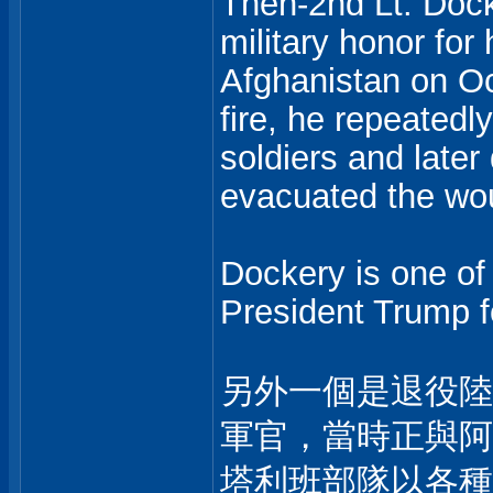
Then-2nd Lt. Dock
military honor for
Afghanistan on Oc
fire, he repeatedl
soldiers and later
evacuated the wo
Dockery is one of
President Trump fo
另外一個是退役陸軍
軍官，當時正與阿
塔利班部隊以各種