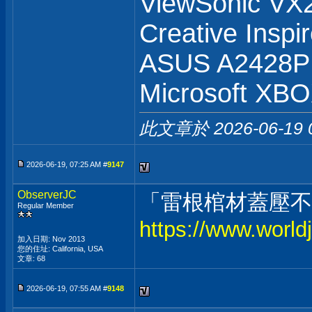
ViewSonic V
Creative Inspi
ASUS A2428
Microsoft XB
此文章於 2026-06-19
2026-06-19, 07:25 AM #
9147
ObserverJC
「雷根棺材蓋壓不
Regular Member
https://www.world
加入日期: Nov 2013
您的住址: California, USA
文章: 68
2026-06-19, 07:55 AM #
9148