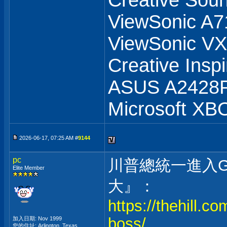
Creative Soun
ViewSonic A7
ViewSonic 
Creative Insp
ASUS A2428
Microsoft XB
2026-06-17, 07:25 AM #
9144
pc
川普總統一進入
Elite Member
大』：
https://thehill.
boss/
加入日期: Nov 1999
您的住址: Arlington, Texas