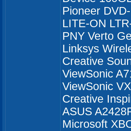
Pioneer DVD
LITE-ON LTR
PNY Verto G
Linksys Wirel
Creative Soun
ViewSonic A7
ViewSonic 
Creative Insp
ASUS A2428
Microsoft XB