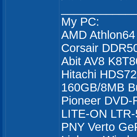
___________
My PC:
AMD Athlon64
Corsair DDR5
Abit AV8 K8T8
Hitachi HDS7
160GB/8MB Bu
Pioneer DVD
LITE-ON LTR
PNY Verto Ge