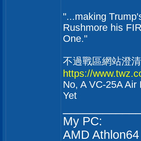
"...making Trump's
Rushmore his FI
One."
不過戰區網站澄清V
https://www.twz.com
No, A VC-25A Air 
Yet
___________
My PC:
AMD Athlon64