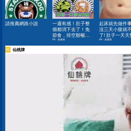
請推薦網路小說
一週有感！肚子整
起床就先做件
個都消下去了！免
沒三天小腹就
節食，排空順暢就
了! 肚子一天天
PR・新素簡
PR・新素簡
夠
小！
仙桃牌
PR