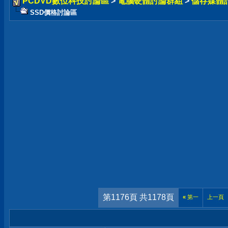
PCDVD數位科技討論區
>
電腦硬體討論群組
>
儲存媒體
SSD價格討論區
第1176頁 共1178頁
«
第一
上一頁