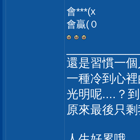
會***(x
會贏(０
___________
還是習慣一個
一種冷到心裡
光明呢....？
原來最後只剩我自
人生好累哦.....