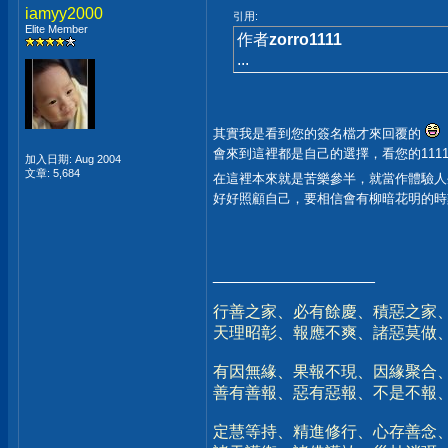
iamyy2000
引用:
Elite Member
作者
zorro1111
...
其實我是看到您的簽名檔才來回覆的
會來到這裡都是自己的選擇，看您的111
加入日期: Aug 2004
文章: 5,684
在這裡本來就是苦樂參半，就當作體驗
好好照顧自己，要相信會有柳暗花明的
__________________
行善之家、必有餘慶、積惡之家
天理昭彰、報應不爽、諸惡莫做
有因無緣、果報不現、因緣聚合
善有善報、惡有惡報、不是不報
定慧等持、精進修行、心存善念