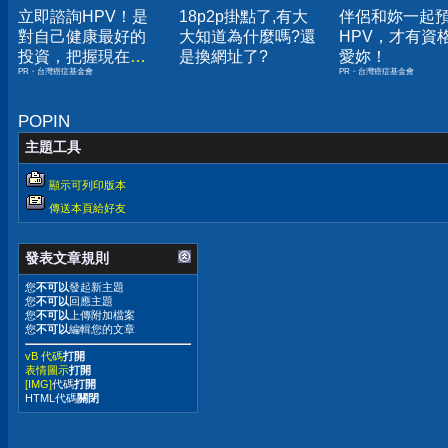
立即諮詢HPV！是
18p2p掛點了,有大
伴侶和妳一起
對自己健康最好的
大知道為什麼嗎?還
HPV，才有資
投資，把握現在不
是換網址了?
愛妳！
PR・台灣癌症基金會
PR・台灣癌症基金會
嫌晚！
POPIN
主題工具
顯示可列印版本
傳送本頁給好友
發表文章規則
您
不可以
發起新主題
您
不可以
回應主題
您
不可以
上傳附加檔案
您
不可以
編輯您的文章
vB 代碼
打開
表情圖示
打開
[IMG]
代碼
打開
HTML代碼
關閉