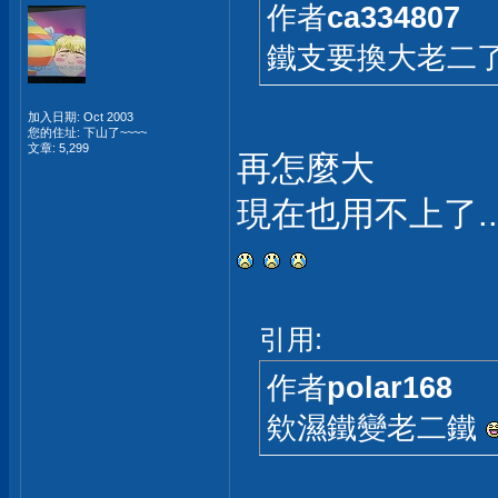
作者
ca334807
鐵支要換大老二了
加入日期: Oct 2003
您的住址: 下山了~~~~
文章: 5,299
再怎麼大
現在也用不上了..
引用:
作者
polar168
欸濕鐵變老二鐵