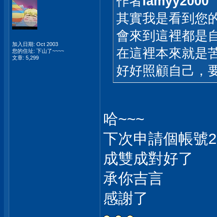
作者
iamyy2000
其實我是看到您
會來到這裡都是自
加入日期: Oct 2003
在這裡本來就是
您的住址: 下山了~~~~
文章: 5,299
好好照顧自己，
哈~~~
下次申請個帳號22
成雙成對好了
承你吉言
感謝了