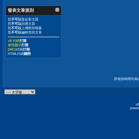
發表文章規則
您
不可以
發起新主題
您
不可以
回應主題
您
不可以
上傳附加檔案
您
不可以
編輯您的文章
vB 代碼
打開
表情圖示
打開
[IMG]
代碼
打開
HTML代碼
關閉
所有的時間均為G
vB
power