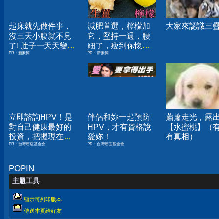
起床就先做件事，
減肥首選，檸檬加
大家來認識三
沒三天小腹就不見
它，堅持一週，腰
了! 肚子一天天變
細了，瘦到你懷疑
PR・新素簡
PR・新素簡
小！
人生
立即諮詢HPV！是
伴侶和妳一起預防
蕭蕭走光，露
對自己健康最好的
HPV，才有資格說
【水蜜桃】（
投資，把握現在不
愛妳！
有真相）
PR・台灣癌症基金會
PR・台灣癌症基金會
嫌晚！
POPIN
主題工具
顯示可列印版本
傳送本頁給好友