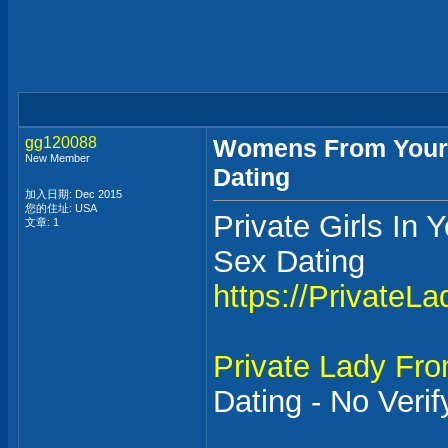
gg120088
Womens From Your 
New Member
Dating
加入日期: Dec 2015
您的住址: USA
Private Girls In
文章: 1
Sex Dating
https://PrivateL
Private Lady Fr
Dating - No Verif