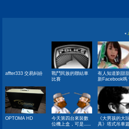
«
affter333 交易糾紛
戰鬥民族的聯結車
有人知道劉甜
比賽
新Facebook嗎
OPTOMA HD
今天第四台來裝數
《大男孩的大
位機上盒，可是......
具》塔式吊車