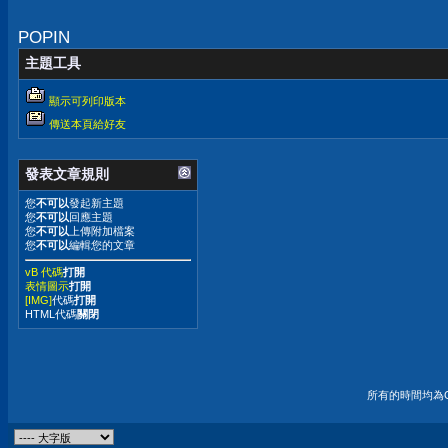
POPIN
主題工具
顯示可列印版本
傳送本頁給好友
發表文章規則
您
不可以
發起新主題
您
不可以
回應主題
您
不可以
上傳附加檔案
您
不可以
編輯您的文章
vB 代碼
打開
表情圖示
打開
[IMG]
代碼
打開
HTML代碼
關閉
所有的時間均為G