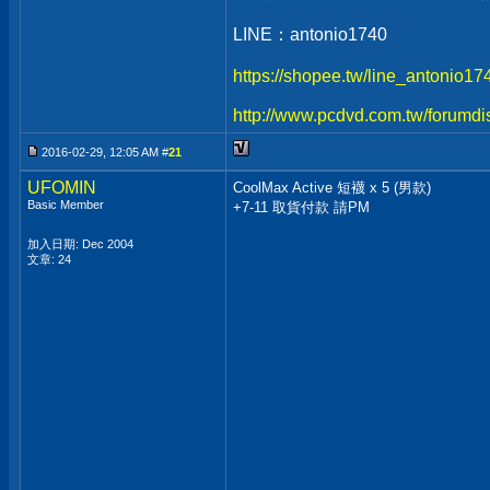
LINE：antonio1740
https://shopee.tw/line_antonio1
http://www.pcdvd.com.tw/forumdi
2016-02-29, 12:05 AM #
21
UFOMIN
CoolMax Active 短襪 x 5 (男款)
Basic Member
+7-11 取貨付款 請PM
加入日期: Dec 2004
文章: 24