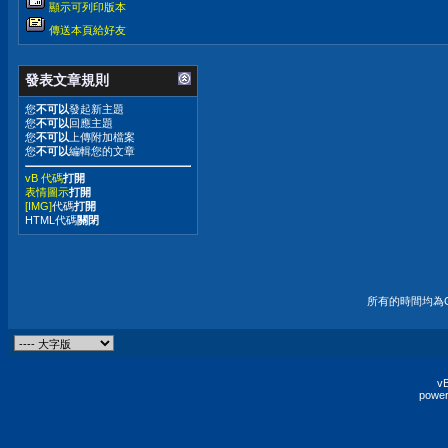
顯示可列印版本
傳送本頁給好友
發表文章規則
您
不可以
發起新主題
您
不可以
回應主題
您
不可以
上傳附加檔案
您
不可以
編輯您的文章
vB 代碼
打開
表情圖示
打開
[IMG]
代碼
打開
HTML代碼
關閉
所有的時間均為G
vB
power