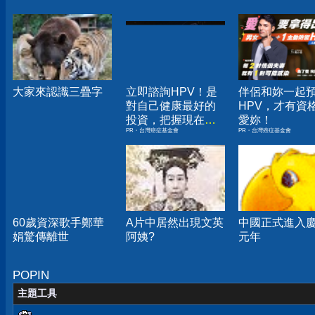
大家來認識三疊字
立即諮詢HPV！是
伴侶和妳一起
對自己健康最好的
HPV，才有資
投資，把握現在不
愛妳！
PR・台灣癌症基金會
PR・台灣癌症基金會
嫌晚！
60歲資深歌手鄭華
A片中居然出現文英
中國正式進入
娟驚傳離世
阿姨?
元年
POPIN
主題工具