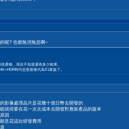
的呢? 也都無消無息啊~
的科技產物，現在不知道還有多少效果。
真4K+HDR時代也更新換代為X1家族了。
的影像處理晶片是花幾十億日幣去開發的
能就得要在花一次次成本去開發對應新產品的版本
原因
願意花這比研發費用
道