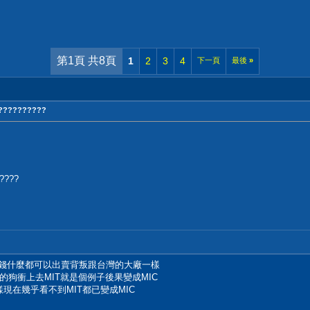
第1頁 共8頁
1
2
3
4
下一頁
最後
»
????????
???
了錢什麼都可以出賣背叛跟台灣的大廠一樣
狗衝上去MIT就是個例子後果變成MIC
樣現在幾乎看不到MIT都已變成MIC