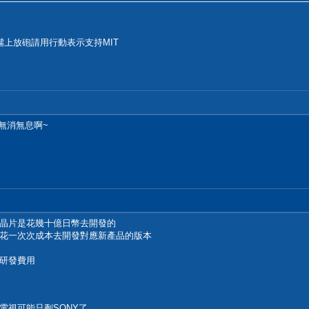
上放砲請用行動表示支持MIT
無消無息啊~
晶片是花幾十億日幣去開發的
花一次次成本去開發對應新產品的版本
研發費用
電視可能只剩SONY了