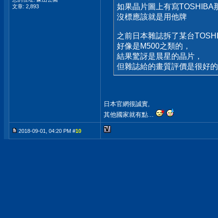
如果晶片圖上有寫TOSHIB
文章: 2,893
沒標應該就是用他牌
之前日本雜誌拆了某台TOSH
好像是M500之類的，
結果驚訝是晨星的晶片，
但雜誌給的畫質評價是很好的
日本官網很誠實,
其他國家就有點...
2018-09-01, 04:20 PM #
10