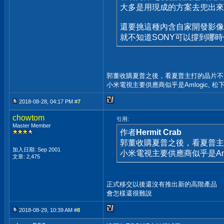
大多是用現成的方案去兜出來
還要挑這種內含自家開發影像
就不知道SONY可以撐到哪時候.
郭董收購夏普之後，看夏普主打的晶片不是海思
小米電視主要供應商似乎是Amlogic, 
2018-08-28, 04:17 PM #
7
chowtom
引用:
Master Member
作者
Hermit Crab
郭董收購夏普之後，看夏普主打的
加入日期: Sep 2001
小米電視主要供應商似乎是Aml
文章: 2,475
正式移交以後還沒有推出新的高階產品
會怎樣還很難說
2018-08-29, 10:39 AM #
8