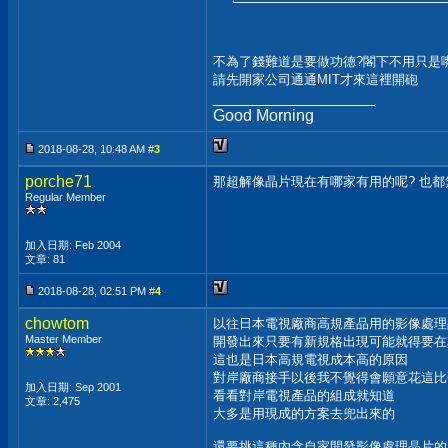
不為了錢難道是要做功德?閣下不用只是嘴
請先開家公司通通MIT才來這裡開砲
__________________
Good Morning
2018-08-28, 10:48 AM #
3
porche71
那超解像晶片現在有哪家有用的呢? 也都
Regular Member
加入日期: Feb 2004
文章: 81
2018-08-28, 02:51 PM #
4
chowtom
以往日本電視廠商高規產品用的影像處理
Master Member
開發出來只要有新規格出現可能就得要在
這也是日本高規電視成本高的原因
對岸廠商接手以後我不覺得會願意花這比
加入日期: Sep 2001
看看對岸電視產品的組成就知道
文章: 2,475
大多是用現成的方案去兜出來的
還要挑這種內含自家開發影像處理晶片的