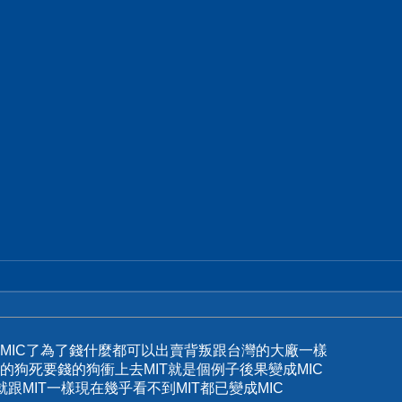
MIC了為了錢什麼都可以出賣背叛跟台灣的大廠一樣
的狗死要錢的狗衝上去MIT就是個例子後果變成MIC
跟MIT一樣現在幾乎看不到MIT都已變成MIC