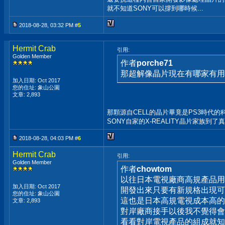
就不知道SONY可以撐到哪時候...
2018-08-28, 03:32 PM #
5
Hermit Crab
引用:
Golden Member
作者
porche71
那超解像晶片現在有哪家有用
加入日期: Oct 2017
您的住址: 象山公園
文章: 2,893
那顆源自CELL的晶片畢竟是PS3時代
SONY自家的X-REALITY晶片家族到了
2018-08-28, 04:03 PM #
6
Hermit Crab
引用:
Golden Member
作者
chowtom
以往日本電視廠商高規產品用
加入日期: Oct 2017
開發出來只要有新規格出現可
您的住址: 象山公園
這也是日本高規電視成本高的
文章: 2,893
對岸廠商接手以後我不覺得會
看看對岸電視產品的組成就知