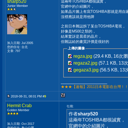
sharp520
這兩年TOSHIBA都很誠實，
Junior Member
官網中的介紹圖片，
如果晶片圖上有寫TOSHIBA那就是用自
沒標應該就是用他牌
之前日本雜誌拆了某台TOSHIBA電視，
好像是M500之類的，
結果驚訝是晨星的晶片，
但雜誌給的畫質評價是很好的
加入日期: Jul 2005
您的住址: 台北
上傳的圖像
文章: 797
regza.jpg
(29.4 KB, 16次
regaza2.jpg
(57.1 KB, 1
gegaza3.jpg
(56.5 KB, 1
__________________
★★★【速報】2011日本電影在台灣！
2018-08-31, 08:01 PM #
9
Hermit Crab
引用:
Golden Member
作者
sharp520
這兩年TOSHIBA都很誠實，
加入日期: Oct 2017
官網中的介紹圖片，
您的住址: 象山公園