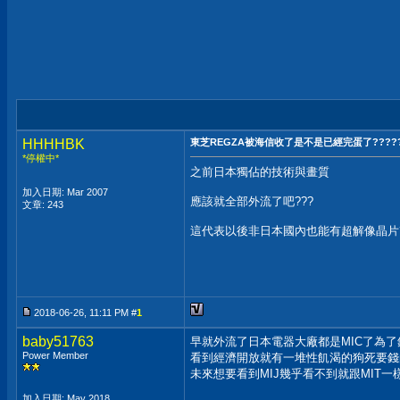
HHHHBK
東芝REGZA被海信收了是不是已經完蛋了??????
*停權中*
之前日本獨佔的技術與畫質
加入日期: Mar 2007
應該就全部外流了吧???
文章: 243
這代表以後非日本國內也能有超解像晶片?
2018-06-26, 11:11 PM #
1
baby51763
早就外流了日本電器大廠都是MIC了為
Power Member
看到經濟開放就有一堆性飢渴的狗死要錢的
未來想要看到MIJ幾乎看不到就跟MIT一
加入日期: May 2018