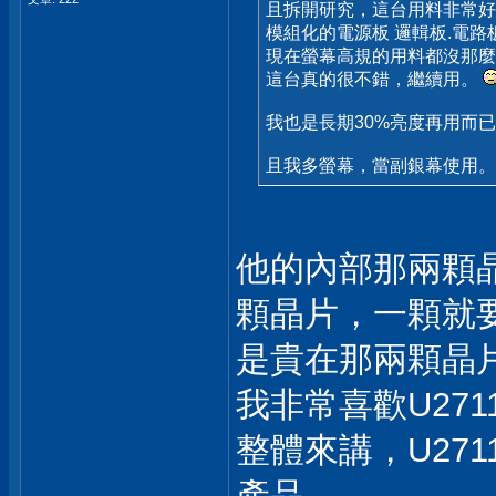
且拆開研究，這台用料非常好
模組化的電源板 邏輯板.電
現在螢幕高規的用料都沒那麼
這台真的很不錯，繼續用。
我也是長期30%亮度再用而
且我多螢幕，當副銀幕使用。
他的內部那兩顆
顆晶片，一顆就要
是貴在那兩顆晶
我非常喜歡U27
整體來講，U271
產品。