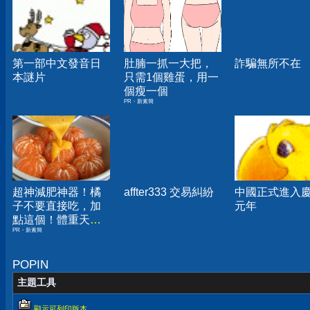
第一部中文發音日
肚腩一抓一大把，
詐騙無所不在
本謎片
只需1個雞蛋，用一
個瘦一個
PR・新素簡
超神減肥神器！橘
affter333 交易糾紛
中國正式進入
子不要直接吃，加
元年
點這個！體重天天
PR・新素簡
下降
POPIN
主題工具
顯示可列印版本