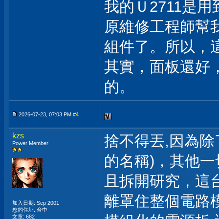
我的Ｕ2711是
原維修工程師幫
組件了。所以，
其實，面板還好
的。
2026-07-23, 07:03 PM #
4
kzs
捨不得丟,因為除
Power Member
的名稱)，其他一
且拆開研究，這
離罩住整個電路
加入日期: Sep 2001
您的住址: 台中
文章: 682