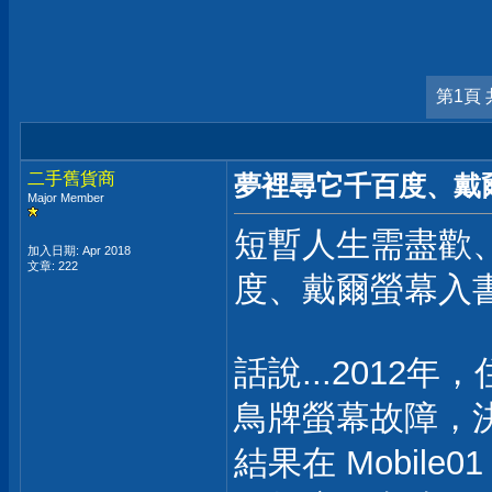
第1頁 
二手舊貨商
夢裡尋它千百度、戴
Major Member
短暫人生需盡歡
加入日期: Apr 2018
文章: 222
度、戴爾螢幕入
話說...2012
鳥牌螢幕故障，
結果在 Mobile0