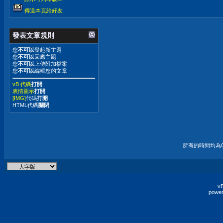
傳送本頁給好友
發表文章規則
您
不可以
發起新主題
您
不可以
回應主題
您
不可以
上傳附加檔案
您
不可以
編輯您的文章
vB 代碼
打開
表情圖示
打開
[IMG]
代碼
打開
HTML代碼
關閉
所有的時間均為G
vB
power