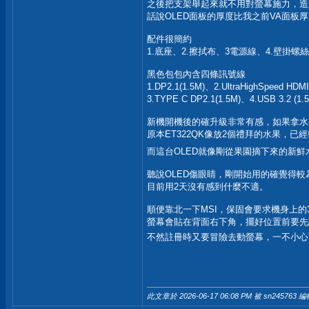
之後把支架舉起來就不用對螢幕施力，造
話說OLED面板的厚度比我之前VA面板
配件很簡約
1.底座、2.擦拭布、3電源線、4.壁掛螺
黑色包包內含四條訊號線
1.DP2.1(1.5M)、2.UltraHighSpeed HDMI
3.TYPE C DP2.1(1.5M)、4.USB 3.2 (1.
新機開機後的確升級非常有感，如果拿水
原本ET322QK像放2個禮拜的水果，已
而這台OLED就像剛從果園摘下來的新
聽說OLED傷眼睛，剛開始用的確覺得較
目前用2天沒有感到什麼不適。
順便靠北一下MSI，保固會要求機身上的
螢幕會貼在背面右下角，擺好位置前要先
不然註冊時又要冒險去動螢幕，一不小心
此文章於 2026-06-17
06:08 PM
被 sn245763 編