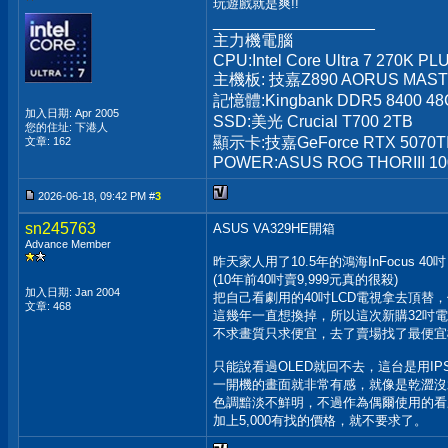
玩遊戲就是爽!!
__________________
主力機電腦
CPU:Intel Core Ultra 7 270K PL
主機板: 技嘉Z890 AORUS MAS
記憶體:Kingbank DDR5 8400 48
加入日期: Apr 2005
SSD:美光 Crucial T700 2TB
您的住址: 下港人
顯示卡:技嘉GeForce RTX 5070T
文章: 162
POWER:ASUS ROG THORIII 1
2026-06-18, 09:42 PM #
3
sn245763
ASUS VA329HE開箱
Advance Member
昨天家人用了10.5年的鴻海InFocus 40吋 (
(10年前40吋賣9,999元真的很殺)
加入日期: Jan 2004
把自己看劇用的40吋LCD電視拿去頂替
文章: 468
這幾年一直想換掉，所以這次新購32吋
不求畫質只求便宜，去了賣場找了最便宜
只能說看過OLED就回不去，這台是用IP
一開機的畫面就非常有感，就像是乾澀沒
色調黯淡不鮮明，不過作為偶爾使用的看
加上5,000有找的價格，就不要求了。