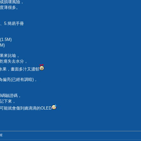
成損壞風險，
厚度薄很多。
絲、5.簡易手冊
(1.5M)
5M)
果來比喻，
經乾瘪失去水分，
鮮水果，畫面多汁又濃郁
為偏亮(已經有調暗)，
3碼驗證碼，
記下來，
可能就會傷到嬌滴滴的OLED
輯.