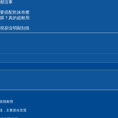
都沒事
要搭配乾抹布擦
膜？真的超耐用
視卻沒明顯刮痕
表面很耐用
一樣，主要差在音質