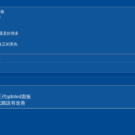
面板
善
度還是好很多
真正的黑色
.
代qdoled面板
代聽說有改善