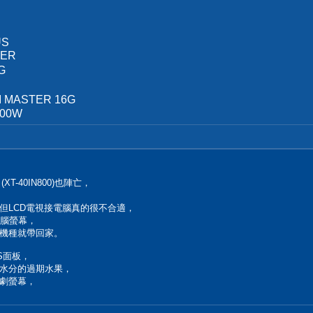
US
TER
G
I MASTER 16G
000W
XT-40IN800)也陣亡，
，但LCD電視接電腦真的很不合適，
電腦螢幕，
機種就帶回家。
S面板，
水分的過期水果，
劇螢幕，