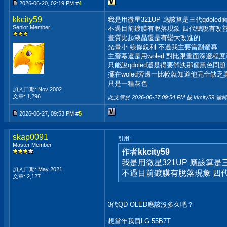
2026-06-20, 02:19 PM #
4
kkcity59
我是用微星321UP 應該算是三代qdoled
Senior Member
不過目前鍍膜有脫落現象 四代聽說有改
畫質比起液晶還是有蠻大改進的
光暈小 線條銳利 不過我主要當副螢幕
主螢幕還是用woled 對比跟畫面深邃程
只能說qdoled還是得要解決那個黑色問題
擺在woled旁邊一比較就知道他完全缺乏
只是一種灰色
加入日期: Nov 2002
文章: 1,296
此文章於 2026-06-27
09:54 PM
被 kkcity59 編輯
2026-06-27, 09:53 PM #
5
skap0091
引用:
Master Member
作者
kkcity59
我是用微星321UP 應該算是三
加入日期: May 2021
不過目前鍍膜有脫落現象 四
文章: 2,127
3代QD OLED應該沒多久吧？
想當年我買LG 55B7T