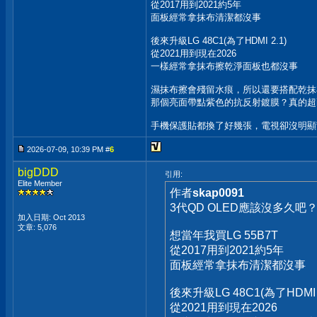
從2017用到2021約5年
面板經常拿抹布清潔都沒事
後來升級LG 48C1(為了HDMI 2.1)
從2021用到現在2026
一樣經常拿抹布擦乾淨面板也都沒事
濕抹布擦會殘留水痕，所以還要搭配乾抹
那個亮面帶點紫色的抗反射鍍膜？真的超
手機保護貼都換了好幾張，電視卻沒明顯
2026-07-09, 10:39 PM #
6
bigDDD
引用:
Elite Member
作者
skap0091
3代QD OLED應該沒多久吧
加入日期: Oct 2013
文章: 5,076
想當年我買LG 55B7T
從2017用到2021約5年
面板經常拿抹布清潔都沒事
後來升級LG 48C1(為了HDMI 2
從2021用到現在2026