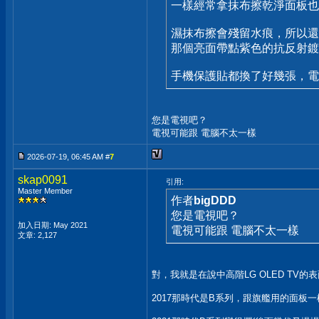
一樣經常拿抹布擦乾淨面板也
濕抹布擦會殘留水痕，所以還
那個亮面帶點紫色的抗反射鍍
手機保護貼都換了好幾張，電
您是電視吧？
電視可能跟 電腦不太一樣
2026-07-19, 06:45 AM #
7
skap0091
引用:
Master Member
作者
bigDDD
您是電視吧？
加入日期: May 2021
電視可能跟 電腦不太一樣
文章: 2,127
對，我就是在說中高階LG OLED TV的
2017那時代是B系列，跟旗艦用的面板