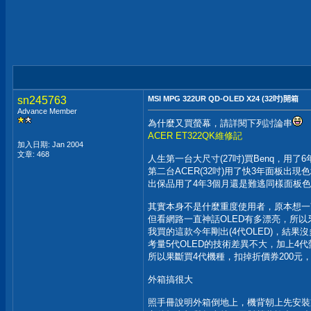
sn245763
MSI MPG 322UR QD-OLED X24 (32吋)開箱
Advance Member
為什麼又買螢幕，請詳閱下列討論串
ACER ET322QK維修記
加入日期: Jan 2004
文章: 468
人生第一台大尺寸(27吋)買Benq，用了
第二台ACER(32吋)用了快3年面板出
出保品用了4年3個月還是難逃同樣面板
其實本身不是什麼重度使用者，原本想一
但看網路一直神話OLED有多漂亮，所以
我買的這款今年剛出(4代OLED)，結果沒
考量5代OLED的技術差異不大，加上4代
所以果斷買4代機種，扣掉折價券200元，入
外箱搞很大
照手冊說明外箱倒地上，機背朝上先安裝