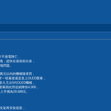
6年不過電陣亡，
現色塊，趕快在過保前出保，
色塊問題。
萬元以內的機種隨便買，
牙一咬最後還是直上OLED螢幕，
多久又出5代OLED機種，
螢幕因此而促銷降快4,000，
手價為29,688元。
支架再安裝底座，