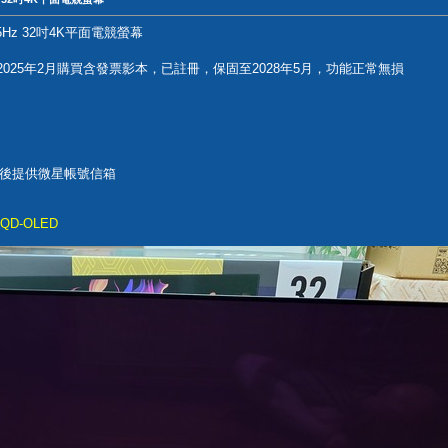
 165Hz 32吋4K平面電競螢幕
，2025年2月購買含發票影本，已註冊，保固至2028年5月，功能正常無損
後提供微星帳號信箱
P-QD-OLED