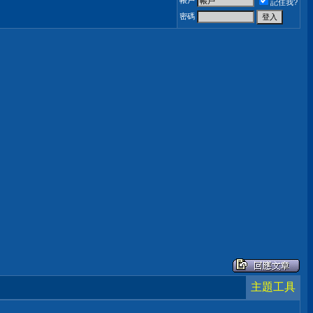
帳戶
記住我?
密碼
主題工具