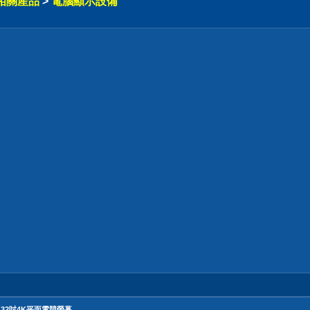
相關產品
>
電腦顯示設備
5Hz 32吋4K平面電競螢幕