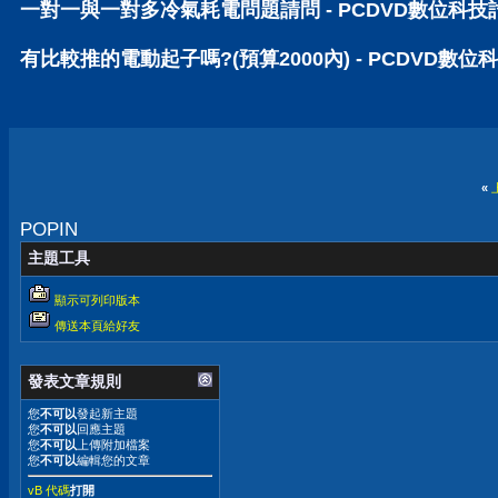
一對一與一對多冷氣耗電問題請問 - PCDVD數位科技
有比較推的電動起子嗎?(預算2000內) - PCDVD數位
«
POPIN
主題工具
顯示可列印版本
傳送本頁給好友
發表文章規則
您
不可以
發起新主題
您
不可以
回應主題
您
不可以
上傳附加檔案
您
不可以
編輯您的文章
vB 代碼
打開