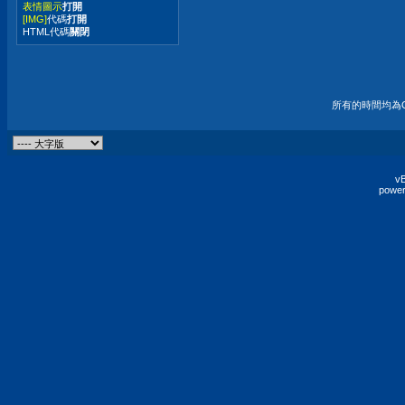
表情圖示
打開
[IMG]
代碼
打開
HTML代碼
關閉
所有的時間均為G
vB
power