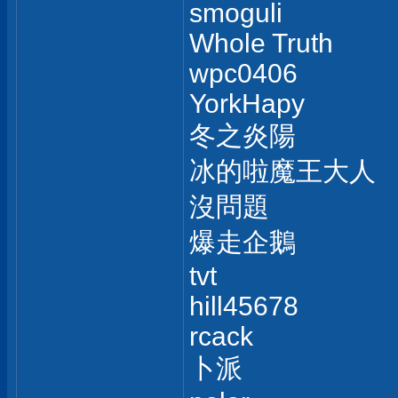
smoguli
Whole Truth
wpc0406
YorkHapy
冬之炎陽
冰的啦魔王大人
沒問題
爆走企鵝
tvt
hill45678
rcack
卜派