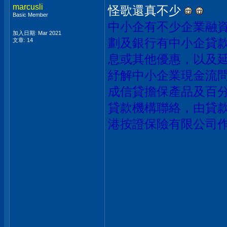
marcusli
怪歌還真不少
Basic Member
中小企有不少
企業融
加入日期: Mar 2021
劃
及銀行有
中小企貸
文章: 14
息或其他優惠，以及
紓解中小企業現金流
成信貸擔保產品
及
百
貸款機構聯絡，由貸
港按證保險有限公司