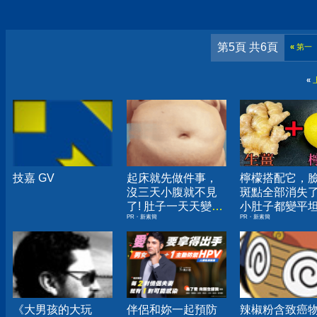
第5頁 共6頁
«
第一
«
技嘉 GV
起床就先做件事，
檸檬搭配它，
沒三天小腹就不見
斑點全部消失
了! 肚子一天天變
小肚子都變平
PR・新素簡
PR・新素簡
小！
《大男孩的大玩
伴侶和妳一起預防
辣椒粉含致癌