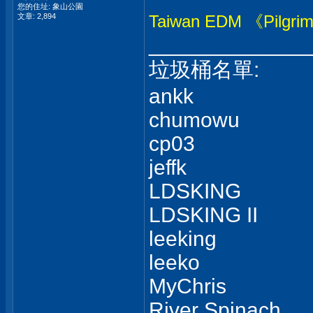
您的住址: 象山公園
文章: 2,894
Taiwan EDM 《Pilgrim
_____________
垃圾桶名單:
ankk
chumowu
cp03
jeffk
LDSKING
LDSKING II
leeking
leeko
MyChris
River Spinach