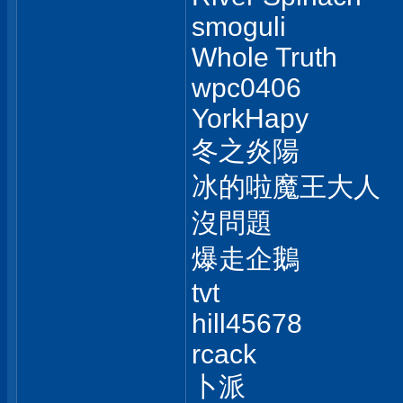
smoguli
Whole Truth
wpc0406
YorkHapy
冬之炎陽
冰的啦魔王大人
沒問題
爆走企鵝
tvt
hill45678
rcack
卜派