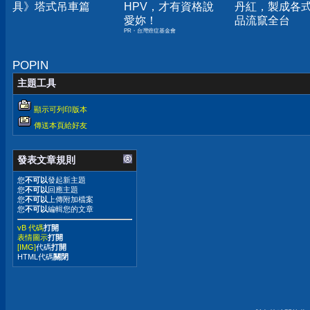
具》塔式吊車篇
HPV，才有資格說
丹紅，製成各
愛妳！
品流竄全台
PR・台灣癌症基金會
POPIN
主題工具
顯示可列印版本
傳送本頁給好友
發表文章規則
您
不可以
發起新主題
您
不可以
回應主題
您
不可以
上傳附加檔案
您
不可以
編輯您的文章
vB 代碼
打開
表情圖示
打開
[IMG]
代碼
打開
HTML代碼
關閉