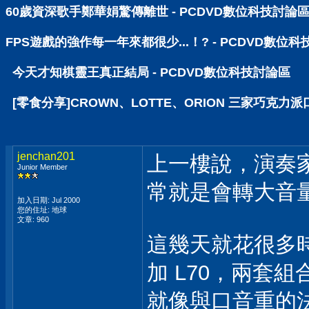
60歲資深歌手鄭華娟驚傳離世 - PCDVD數位科技討論
FPS遊戲的強作每一年來都很少...！? - PCDVD數位
今天才知棋靈王真正結局 - PCDVD數位科技討論區
[零食分享]CROWN、LOTTE、ORION 三家巧克力派
jenchan201
上一樓說，演奏家掉
Junior Member
常就是會轉大音量
加入日期: Jul 2000
您的住址: 地球
文章: 960
這幾天就花很多時間
加 L70，兩套
就像與口音重的