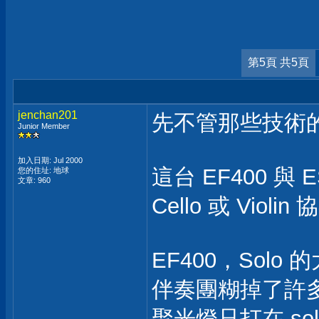
第5頁 共5頁
jenchan201
先不管那些技術
Junior Member
加入日期: Jul 2000
這台 EF400 與 ES
您的住址: 地球
文章: 960
Cello 或 Violi
EF400，Sol
伴奏團糊掉了許
聚光燈只打在 so