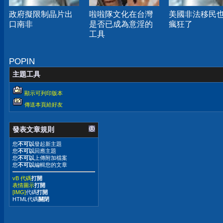
政府擬限制晶片出
啦啦隊文化在台灣
美國非法移民
口南非
是否已成為意淫的
瘋狂了
工具
POPIN
主題工具
顯示可列印版本
傳送本頁給好友
發表文章規則
您
不可以
發起新主題
您
不可以
回應主題
您
不可以
上傳附加檔案
您
不可以
編輯您的文章
vB 代碼
打開
表情圖示
打開
[IMG]
代碼
打開
HTML代碼
關閉