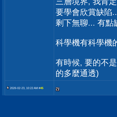
三層境界, 我肯
要學會欣賞缺陷..
剩下無聊... 有
科學機有科學機的
有時候, 要的不是h
的多麼通透)
2026-02-23, 10:22 AM #
45