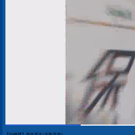
【仙桃牌】保血平丸(去羚羊角)