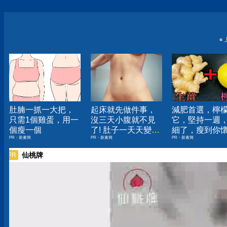
«
肚腩一抓一大把，
起床就先做件事，
減肥首選，檸
只需1個雞蛋，用一
沒三天小腹就不見
它，堅持一週
個瘦一個
了! 肚子一天天變
細了，瘦到你
PR・新素簡
PR・新素簡
PR・新素簡
小！
人生
仙桃牌
PR