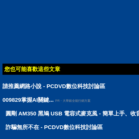
您也可能喜歡這些文章
請推薦網路小說 - PCDVD數位科技討論區
009829掌握AI關鍵...
PR・大華銀全能行銷方案
圓剛 AM350 黑鳩 USB 電容式麥克風 - 簡單上手、
詐騙無所不在 - PCDVD數位科技討論區