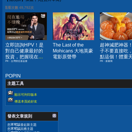
觀看次數 49,792次
立即諮詢HPV！是
The Last of the
超神減肥神器
對自己健康最好的
Mohicans 大地英豪
子不要直接吃
投資，把握現在不
電影原聲帶
點這個！體重
PR・台灣癌症基金會
PR・新素簡
嫌晚！
下降
POPIN
主題工具
顯示可列印版本
傳送本頁給好友
發表文章規則
您
不可以
發起新主題
您
不可以
回應主題