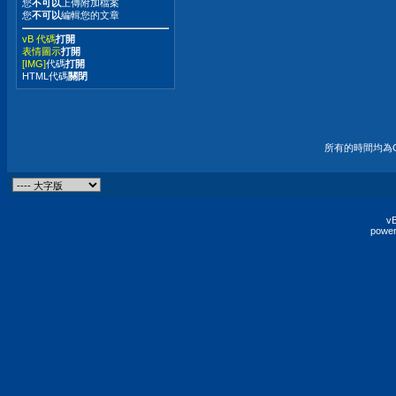
您
不可以
上傳附加檔案
您
不可以
編輯您的文章
vB 代碼
打開
表情圖示
打開
[IMG]
代碼
打開
HTML代碼
關閉
所有的時間均為G
vB
power