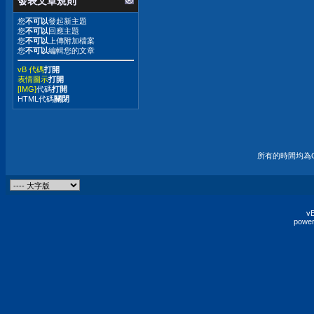
發表文章規則
您
不可以
發起新主題
您
不可以
回應主題
您
不可以
上傳附加檔案
您
不可以
編輯您的文章
vB 代碼
打開
表情圖示
打開
[IMG]
代碼
打開
HTML代碼
關閉
所有的時間均為G
vB
power