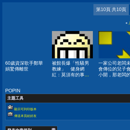
第10頁 共10頁
«
60歲資深歌手鄭華
被館長爆「性騷男
一家公司老闆
娟驚傳離世
教練」 健身網
會傳位的兒子
紅：莫須有的事已
小開，那老闆
報警
兒呢？
POPIN
主題工具
顯示可列印版本
傳送本頁給好友