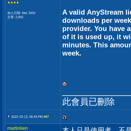
A valid AnyStream li
加入日期: Mar 2002
文章: 2,842
downloads per week 
provider. You have 
of it is used up, it w
minutes. This amoun
week.
_____________
此會員已刪除
2022-10-13, 06:44 PM #
97
martinlien
本人只是使用者，不