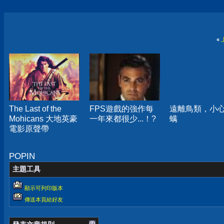
«
The Last of the
FPS遊戲的強作每
遠離鳥類，小
Mohicans 大地英豪
一年來都很少...！?
螨
電影原聲帶
POPIN
主題工具
顯示可列印版本
傳送本頁給好友