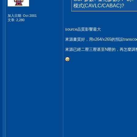
模式(CAVLC/CABAC)?
加入日期: Oct 2001
文章: 2,280
source品質影響最大
來源畫質好，用x264/x265的預設tran
來源已經二壓三壓甚至N壓的，再怎麼調