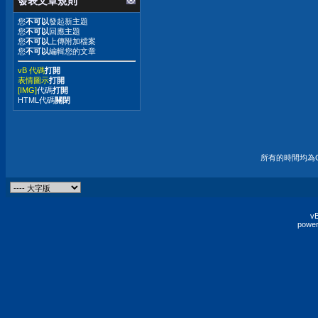
發表文章規則
您
不可以
發起新主題
您
不可以
回應主題
您
不可以
上傳附加檔案
您
不可以
編輯您的文章
vB 代碼
打開
表情圖示
打開
[IMG]
代碼
打開
HTML代碼
關閉
所有的時間均為G
vB
power