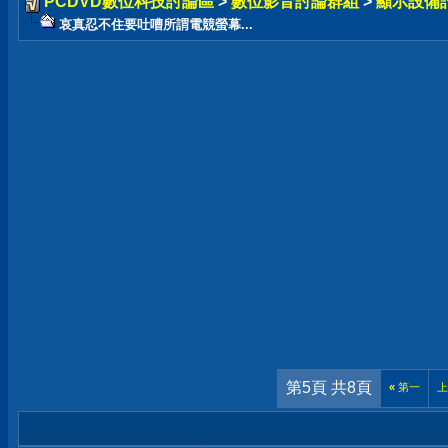
PCDVD數位科技討論區
>
數位影音討論群組
>
顯示設備
哀真忍不住要吐嘈所謂電競螢幕...
第5頁 共8頁
«
第一
上