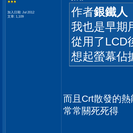
作者
銀鐵人
加入日期: Jul 2012
文章: 1,109
我也是早期
從用了LCD
想起螢幕佔
而且Crt散發的
常常關死死得