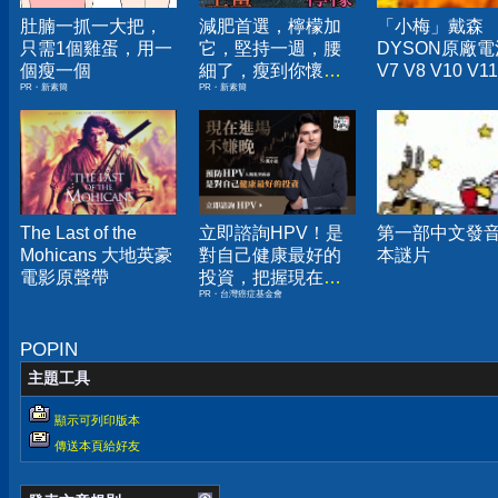
肚腩一抓一大把，
減肥首選，檸檬加
「小梅」戴森
只需1個雞蛋，用一
它，堅持一週，腰
DYSON原廠電
個瘦一個
細了，瘦到你懷疑
V7 V8 V10 V1
PR・新素簡
PR・新素簡
人生
塵器)
The Last of the
立即諮詢HPV！是
第一部中文發
Mohicans 大地英豪
對自己健康最好的
本謎片
電影原聲帶
投資，把握現在不
PR・台灣癌症基金會
嫌晚！
POPIN
主題工具
顯示可列印版本
傳送本頁給好友