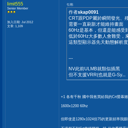
limit555
引用:
Senior Member
作者
skap0091
CRT跟PDP屬於瞬間發光、
加入日期: Jul 2012
需要一直刷新才能維持畫面
文章: 1,109
60Hz是基本，但還是能感受
低於60Hz大多數人會難受，
這類型顯示器先天動態解析度
---
NV此前ULMB就類似插黑
但不支援VRR(也就是G-Sy...
+1 各有千秋 國中我爸買給我的Crt螢幕雖然
1600x1200 60hz
但即使是1280x1024但75的更新頻率