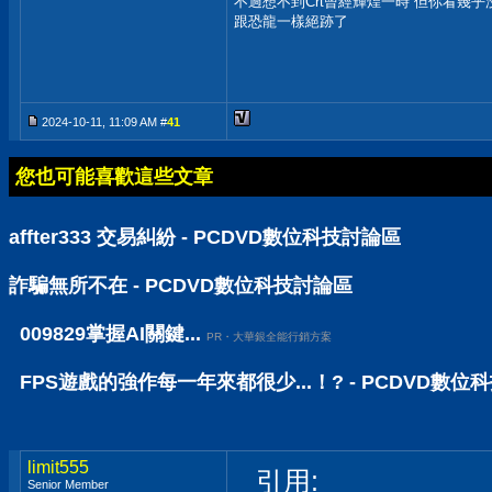
不過想不到Crt曾經輝煌一時 但你看幾
跟恐龍一樣絕跡了
2024-10-11, 11:09 AM #
41
您也可能喜歡這些文章
affter333 交易糾紛 - PCDVD數位科技討論區
詐騙無所不在 - PCDVD數位科技討論區
009829掌握AI關鍵...
PR・大華銀全能行銷方案
FPS遊戲的強作每一年來都很少...！? - PCDVD數位
limit555
引用:
Senior Member