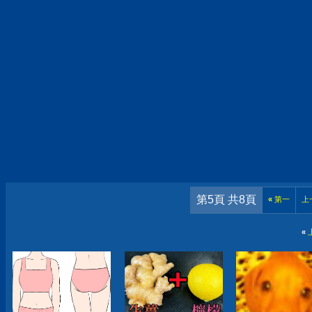
第5頁 共8頁
«
第一
上
«