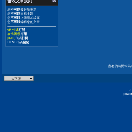
發表文章規則
您
不可以
發起新主題
您
不可以
回應主題
您
不可以
上傳附加檔案
您
不可以
編輯您的文章
vB 代碼
打開
表情圖示
打開
[IMG]
代碼
打開
HTML代碼
關閉
所有的時間均為G
vB
power