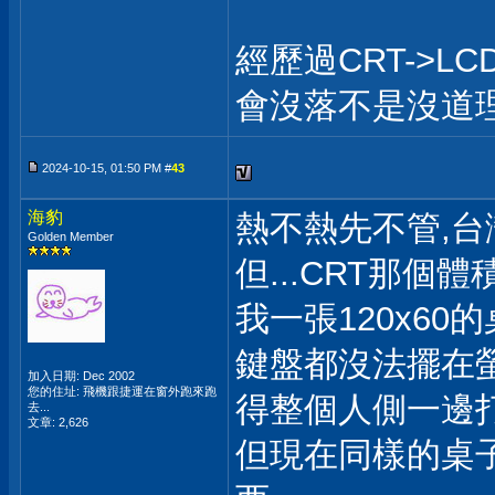
經歷過CRT->L
會沒落不是沒道
2024-10-15, 01:50 PM #
43
海豹
熱不熱先不管,台
Golden Member
但...CRT那個
我一張120x60的
鍵盤都沒法擺在
加入日期: Dec 2002
您的住址: 飛機跟捷運在窗外跑來跑
得整個人側一邊
去...
文章: 2,626
但現在同樣的桌子