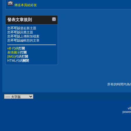
傳送本頁給好友
發表文章規則
您
不可以
發起新主題
您
不可以
回應主題
您
不可以
上傳附加檔案
您
不可以
編輯您的文章
vB 代碼
打開
表情圖示
打開
[IMG]
代碼
打開
HTML代碼
關閉
所有的時間均為G
vB
power