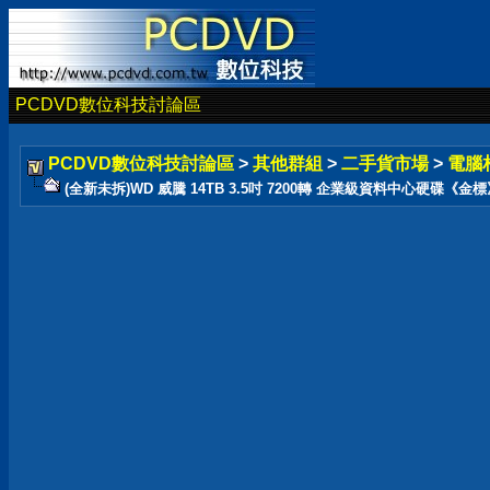
PCDVD數位科技討論區
PCDVD數位科技討論區
>
其他群組
>
二手貨市場
>
電腦
(全新未拆)WD 威騰 14TB 3.5吋 7200轉 企業級資料中心硬碟《金標》