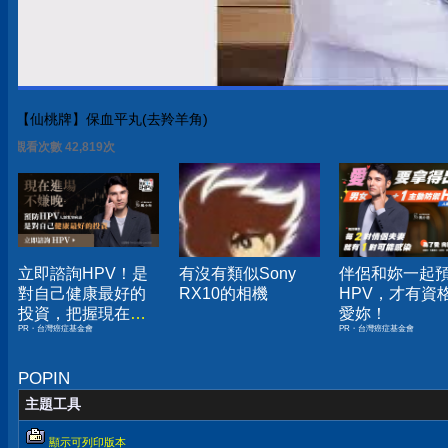
【仙桃牌】保血平丸(去羚羊角)
觀看次數 42,819次
立即諮詢HPV！是
有沒有類似Sony
伴侶和妳一起
對自己健康最好的
RX10的相機
HPV，才有資
投資，把握現在不
愛妳！
PR・台灣癌症基金會
PR・台灣癌症基金會
嫌晚！
POPIN
主題工具
顯示可列印版本