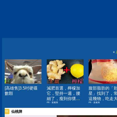
«
[高雄售]3.5吋硬碟
減肥首選，檸檬加
腹部脂肪的「
數顆
它，堅持一週，腰
星」找到了，
細了，瘦到你懷疑
這幾物，吃走
PR・新素簡
PR・新素簡
人生
囊，瘦出小蠻
仙桃牌
PR