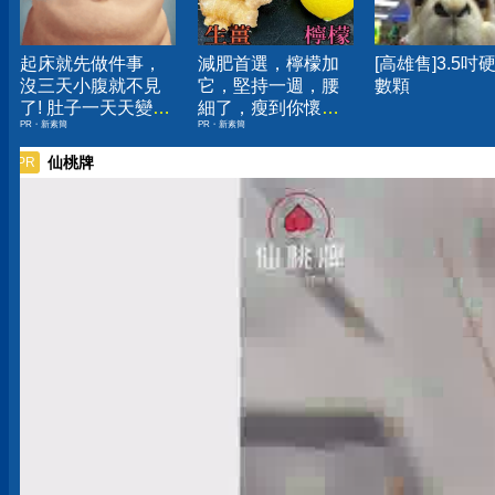
起床就先做件事，
減肥首選，檸檬加
[高雄售]3.5吋
沒三天小腹就不見
它，堅持一週，腰
數顆
了! 肚子一天天變
細了，瘦到你懷疑
PR・新素簡
PR・新素簡
小！
人生
仙桃牌
PR