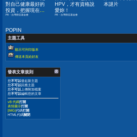
對自己健康最好的
HPV，才有資格說
本謎片
投資，把握現在不
愛妳！
PR・台灣癌症基金會
PR・台灣癌症基金會
嫌晚！
POPIN
主題工具
顯示可列印版本
傳送本頁給好友
發表文章規則
您
不可以
發起新主題
您
不可以
回應主題
您
不可以
上傳附加檔案
您
不可以
編輯您的文章
vB 代碼
打開
表情圖示
打開
[IMG]
代碼
打開
HTML代碼
關閉