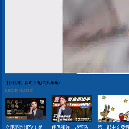
【仙桃牌】保血平丸(去羚羊角)
觀看次數 45,955次
立即諮詢HPV！是
伴侶和妳一起預防
第一部中文發