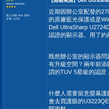
【開箱簡測】Dell UltraShar
Master Member
近期因辦公室配發的27
加入日期: Nov 2001
的原廠藍光保護或是Wi
文章: 1,970
Dell UltraSharp
認證的顯示器。用了約
既然辦公室的顯示器問題
有升級空間？兩年前添購
謂的TUV 5星級的認
什麼人需要留意螢幕護
會去買護眼的U3223
閱資料。