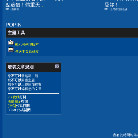
點這個！體重天天
愛妳！
PR・新素簡
PR・台灣癌症基金會
下降
POPIN
主題工具
顯示可列印版本
傳送本頁給好友
發表文章規則
您
不可以
發起新主題
您
不可以
回應主題
您
不可以
上傳附加檔案
您
不可以
編輯您的文章
vB 代碼
打開
表情圖示
打開
[IMG]
代碼
打開
HTML代碼
關閉
所有的時間均為G