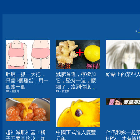
«
肚腩一抓一大把，
減肥首選，檸檬加
給站上的某些
只需1個雞蛋，用一
它，堅持一週，腰
個瘦一個
細了，瘦到你懷疑
PR・新素簡
PR・新素簡
人生
超神減肥神器！橘
中國正式進入慶豐
伴侶和妳一起
子不要直接吃，加
元年
HPV，才有資