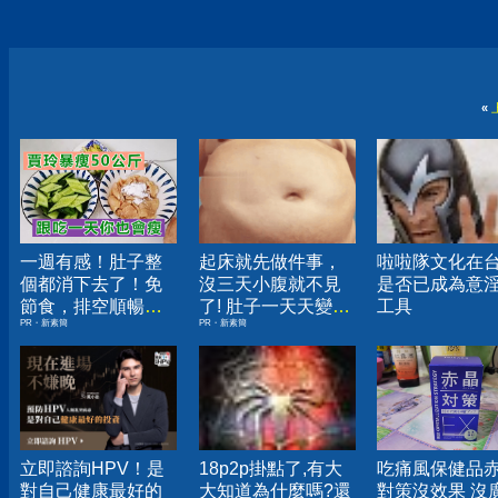
«
一週有感！肚子整
起床就先做件事，
啦啦隊文化在
個都消下去了！免
沒三天小腹就不見
是否已成為意
節食，排空順暢就
了! 肚子一天天變
工具
PR・新素簡
PR・新素簡
夠
小！
立即諮詢HPV！是
18p2p掛點了,有大
吃痛風保健品
對自己健康最好的
大知道為什麼嗎?還
對策沒效果 沒