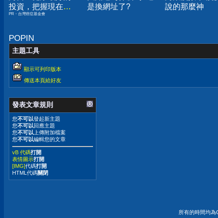
投資，把握現在不
是換網址了?
說的那麼神
PR・台灣癌症基金會
嫌晚！
POPIN
主題工具
顯示可列印版本
傳送本頁給好友
發表文章規則
您
不可以
發起新主題
您
不可以
回應主題
您
不可以
上傳附加檔案
您
不可以
編輯您的文章
vB 代碼
打開
表情圖示
打開
[IMG]
代碼
打開
HTML代碼
關閉
所有的時間均為G