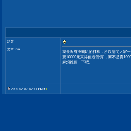
訪客
文章: n/a
我最近有換喇叭的打算，所以請問大家一下，
賣10000元真得值這個價"，而不是賣100
麻煩推薦一下吧。
2000-02-02, 02:41 PM #
1