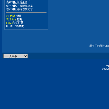
您
不可以
回應主題
您
不可以
上傳附加檔案
您
不可以
編輯您的文章
vB 代碼
打開
表情圖示
打開
[IMG]
代碼
打開
HTML代碼
關閉
所有的時間均為G
vB
power