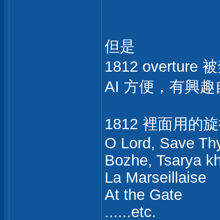
但是
1812 overtur
AI 方便，有興
1812 裡面用
O Lord, Save Th
Bozhe, Tsarya kh
La Marseillaise
At the Gate
......etc.