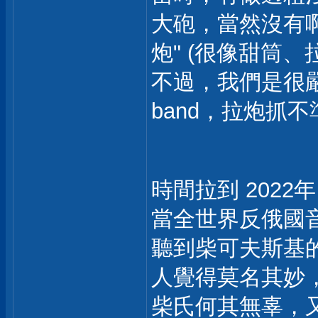
大砲，當然沒有啊.
炮" (很像甜筒
不過，我們是很嚴謹的
band，拉炮抓不
時間拉到 2022年
當全世界反俄國
聽到柴可夫斯基
人覺得莫名其妙
柴氏何其無辜，