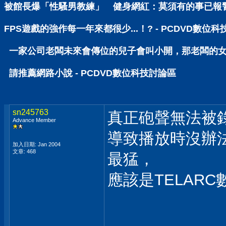
被館長爆「性騷男教練」 健身網紅：莫須有的事已報警 
FPS遊戲的強作每一年來都很少...！? - PCDVD數位
一家公司老闆未來會傳位的兒子會叫小開，那老闆的女兒呢
請推薦網路小說 - PCDVD數位科技討論區
sn245763
真正砲聲無法被
Advance Member
導致播放時沒辦
加入日期: Jan 2004
文章: 468
最猛，
應該是TELAR