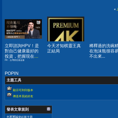
«
立即諮詢HPV！是
今天才知棋靈王真
稀釋過的洗碗
對自己健康最好的
正結局
在泡沫瓶很容
投資，把握現在不
不出來...
PR・台灣癌症基金會
嫌晚！
POPIN
主題工具
顯示可列印版本
傳送本頁給好友
發表文章規則
您
不可以
發起新主題