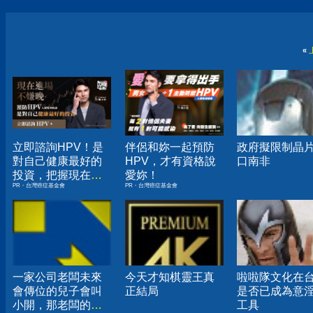
«
立即諮詢HPV！是
伴侶和妳一起預防
政府擬限制晶
對自己健康最好的
HPV，才有資格說
口南非
投資，把握現在不
愛妳！
PR・台灣癌症基金會
PR・台灣癌症基金會
嫌晚！
一家公司老闆未來
今天才知棋靈王真
啦啦隊文化在
會傳位的兒子會叫
正結局
是否已成為意
小開，那老闆的女
工具