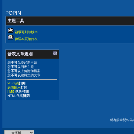
兒呢？
POPIN
主題工具
顯示可列印版本
傳送本頁給好友
發表文章規則
您
不可以
發起新主題
您
不可以
回應主題
您
不可以
上傳附加檔案
您
不可以
編輯您的文章
vB 代碼
打開
表情圖示
打開
[IMG]
代碼
打開
HTML代碼
關閉
所有的時間均為G