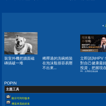
«
裝室外機把牆面磁
稀釋過的洗碗精裝
立即諮詢HPV
磚搞破一堆
在泡沫瓶很容易壓
對自己健康最
不出來...
投資，把握現
PR・台灣癌症基金會
嫌晚！
POPIN
主題工具
顯示可列印版本
傳送本頁給好友