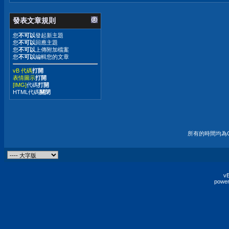
發表文章規則
您
不可以
發起新主題
您
不可以
回應主題
您
不可以
上傳附加檔案
您
不可以
編輯您的文章
vB 代碼
打開
表情圖示
打開
[IMG]
代碼
打開
HTML代碼
關閉
所有的時間均為G
vB
power