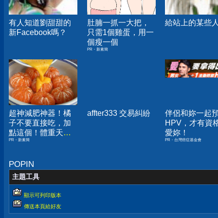
有人知道劉甜甜的
肚腩一抓一大把，
給站上的某些
新Facebook嗎？
只需1個雞蛋，用一
個瘦一個
PR・新素簡
超神減肥神器！橘
affter333 交易糾紛
伴侶和妳一起
子不要直接吃，加
HPV，才有資
點這個！體重天天
愛妳！
PR・新素簡
PR・台灣癌症基金會
下降
POPIN
主題工具
顯示可列印版本
傳送本頁給好友