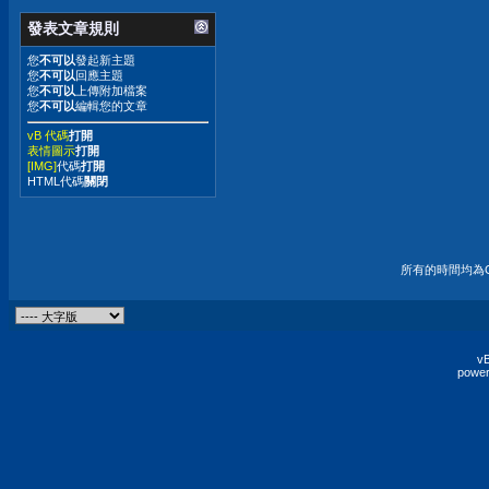
發表文章規則
您
不可以
發起新主題
您
不可以
回應主題
您
不可以
上傳附加檔案
您
不可以
編輯您的文章
vB 代碼
打開
表情圖示
打開
[IMG]
代碼
打開
HTML代碼
關閉
所有的時間均為G
vB
power