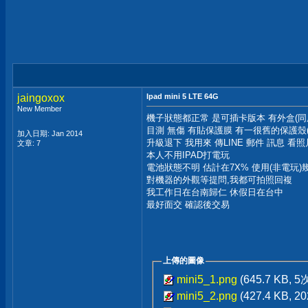
jaingoxox
Ipad mini 5 LTE 64G
New Member
機子狀態都正常 是可插卡版本 有外盒(同序
目測 無傷 有貼保護膜 有一很舊的保護殼
加入日期: Jan 2014
升級退下 我用來 傳LINE 郵件 訊息 看照
文章: 7
本人不用IPAD打電玩
電池狀態不明 估計在7X% 使用(非電玩
對機器的外觀等提問,我都可拍照回複
我工作日在台南歸仁 休假日在台中
最好面交 確認後交易
上傳的圖像
mini5_1.png
(645.7 KB, 
mini5_2.png
(427.4 KB, 