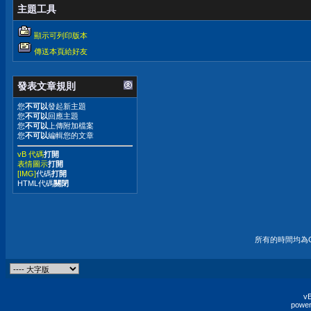
主題工具
顯示可列印版本
傳送本頁給好友
發表文章規則
您
不可以
發起新主題
您
不可以
回應主題
您
不可以
上傳附加檔案
您
不可以
編輯您的文章
vB 代碼
打開
表情圖示
打開
[IMG]
代碼
打開
HTML代碼
關閉
所有的時間均為G
vB
power