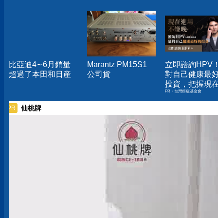
比亞迪4∼6月銷量
Marantz PM15S1
立即諮詢HPV
超過了本田和日産
公司貨
對自己健康最
投資，把握現
PR・台灣癌症基金會
嫌晚！
仙桃牌
PR