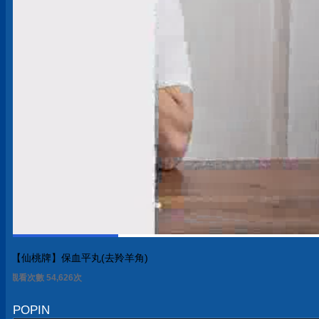
【仙桃牌】保血平丸(去羚羊角)
觀看次數 54,626次
POPIN