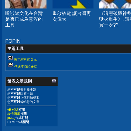
啦啦隊文化在台灣
重啟核電 讓台灣再
《暗黑破壞神® 
是否已成為意淫的
次偉大
獄火重生》, 還
工具
買一次??
POPIN
主題工具
顯示可列印版本
傳送本頁給好友
發表文章規則
您
不可以
發起新主題
您
不可以
回應主題
您
不可以
上傳附加檔案
您
不可以
編輯您的文章
vB 代碼
打開
表情圖示
打開
[IMG]
代碼
打開
HTML代碼
關閉