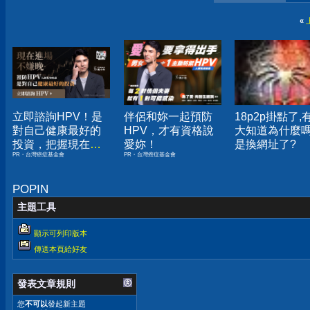
«
立即諮詢HPV！是
伴侶和妳一起預防
18p2p掛點了,
對自己健康最好的
HPV，才有資格說
大知道為什麼嗎
投資，把握現在不
愛妳！
是換網址了?
PR・台灣癌症基金會
PR・台灣癌症基金會
嫌晚！
POPIN
主題工具
顯示可列印版本
傳送本頁給好友
發表文章規則
您
不可以
發起新主題