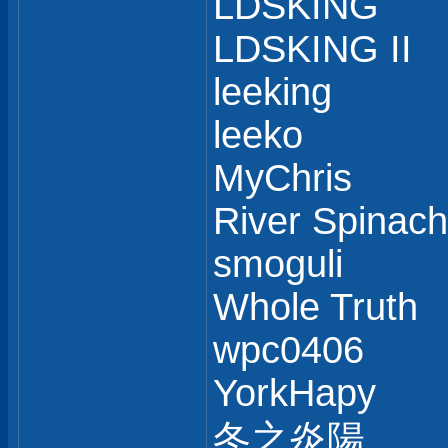
LDSKING
LDSKING II
leeking
leeko
MyChris
River Spinach
smoguli
Whole Truth
wpc0406
YorkHapy
冬之炎陽