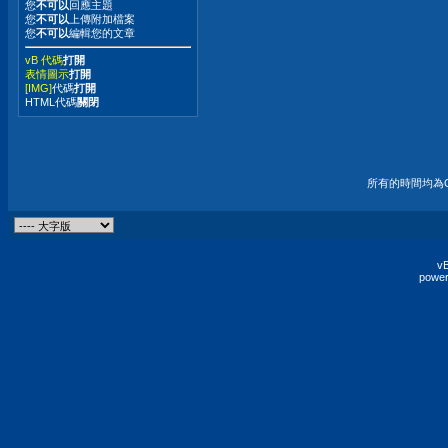
您
不可以
回應主題
您
不可以
上傳附加檔案
您
不可以
編輯您的文章
vB 代碼
打開
表情圖示
打開
[IMG]
代碼
打開
HTML代碼
關閉
所有的時間均為G
vB
power