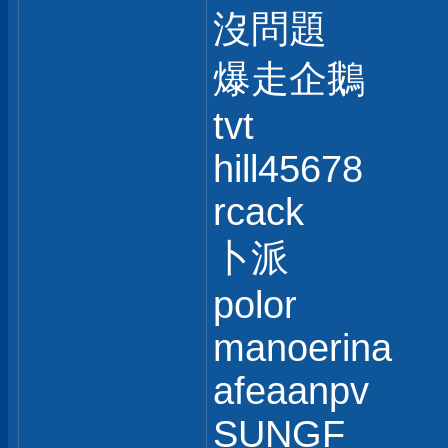
沒問題
爆走企鵝
tvt
hill45678
rcack
卜派
polor
manoerina
afeaanpv
SUNGF