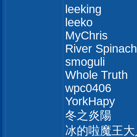
leeking
leeko
MyChris
River Spinach
smoguli
Whole Truth
wpc0406
YorkHapy
冬之炎陽
冰的啦魔王大