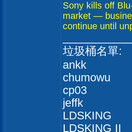
Sony kills off Bl
market — busines
continue until un
___________
垃圾桶名單:
ankk
chumowu
cp03
jeffk
LDSKING
LDSKING II