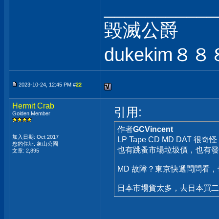
___________
毀滅公爵
dukekim８８８
2023-10-24, 12:45 PM #
22
Hermit Crab
引用:
Golden Member
作者
GCVincent
加入日期: Oct 2017
LP Tape CD MD DA
您的住址: 象山公園
也有跳蚤市場垃圾價，也有發
文章: 2,895
MD 故障？東京快遞問問看
日本市場貨太多，去日本買二