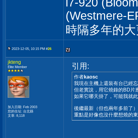
i7-920 (Bloom
(Westmere-EP
時隔多年的
2023-12-05, 10:15 PM #
26
jkteng
引用:
Elite Member
作者
kaosc
我現在主機上還裝有台已經忘了買
但老實說，用它燒錄的BD片
如果它哪天掛了，可能我就此
加入日期: Feb 2003
後繼最新（但也兩年多前了）的
您的住址: 台北縣
重點是好像也沒什麼想燒的東西
文章: 8,118