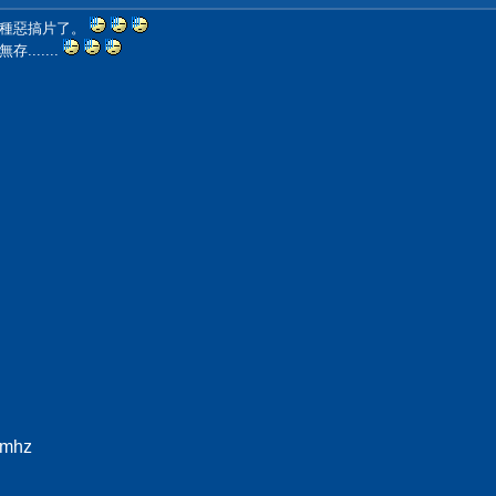
這種惡搞片了。
......
0mhz