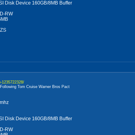
I Disk Device 160GB/8MB Buffer
CD-RW
56MB
 ZS
se-1235722328/
 Following Tom Cruise Warner Bros Pact
0mhz
I Disk Device 160GB/8MB Buffer
CD-RW
56MB