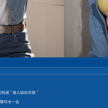
拍成 " 做人如此失敗 "
隊司令一去