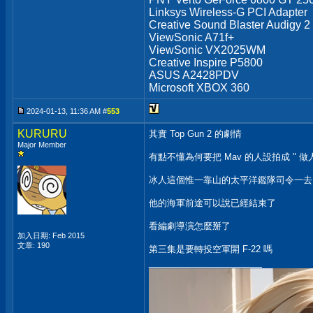
Linksys Wireless-G PCI Adapter
Creative Sound Blaster Audigy 2
ViewSonic A71f+
ViewSonic VX2025WM
Creative Inspire P5800
ASUS A2428PDV
Microsoft XBOX 360
2024-01-13, 11:36 AM #
553
KURURU
其實 Top Gun 2 的劇情
Major Member
有點不懂為何要把 Mav 的人設拍成 " 做
冰人這個惟一靠山的太平洋鑑隊司令一去
他的海軍前途可以說已經結束了
看編劇導演怎麼掰了
加入日期: Feb 2015
文章: 190
第三集是要轉投空軍開 F-22 嗎
__________________