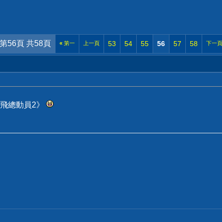
第56頁 共58頁
53
54
55
56
57
58
«
第一
上一頁
下一
飛總動員2》