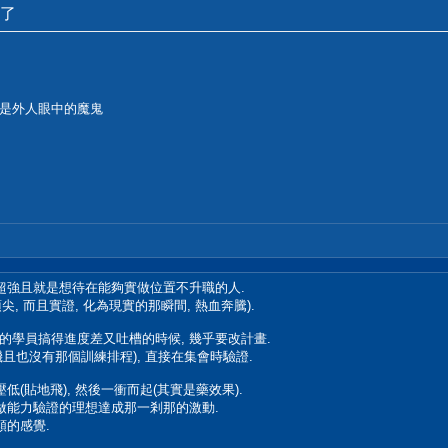
了
是外人眼中的魔鬼
超強且就是想待在能夠實做位置不升職的人.
, 而且實證, 化為現實的那瞬間, 熱血奔騰).
學員搞得進度差又吐槽的時候, 幾乎要改計畫.
且也沒有那個訓練排程), 直接在集會時驗證.
(貼地飛), 然後一衝而起(其實是藥效果).
做能力驗證的理想達成那一剎那的激動.
類的感覺.