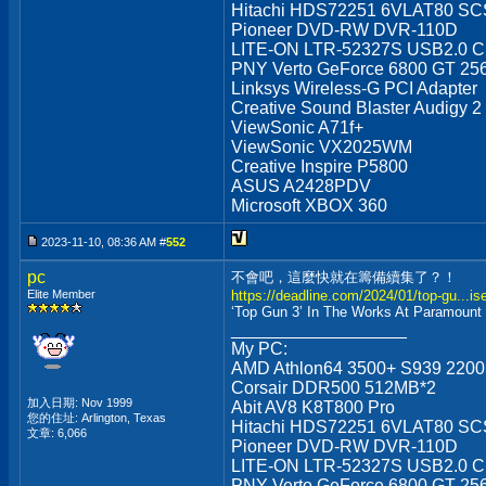
Hitachi HDS72251 6VLAT80 SCS
Pioneer DVD-RW DVR-110D
LITE-ON LTR-52327S USB2.0 
PNY Verto GeForce 6800 GT 2
Linksys Wireless-G PCI Adapter
Creative Sound Blaster Audigy 2
ViewSonic A71f+
ViewSonic VX2025WM
Creative Inspire P5800
ASUS A2428PDV
Microsoft XBOX 360
2023-11-10, 08:36 AM #
552
pc
不會吧，這麼快就在籌備續集了？！
Elite Member
https://deadline.com/2024/01/top-gu...i
‘Top Gun 3’ In The Works At Paramount
__________________
My PC:
AMD Athlon64 3500+ S939 220
Corsair DDR500 512MB*2
加入日期: Nov 1999
Abit AV8 K8T800 Pro
您的住址: Arlington, Texas
Hitachi HDS72251 6VLAT80 SCS
文章: 6,066
Pioneer DVD-RW DVR-110D
LITE-ON LTR-52327S USB2.0 
PNY Verto GeForce 6800 GT 2