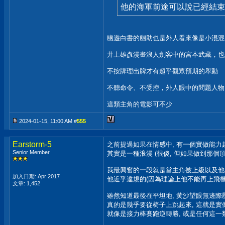
他的海軍前途可以說已經結束
幽遊白書的幽助也是外人看來像是小混混
井上雄彥漫畫浪人劍客中的宮本武藏，也
不按牌理出牌才有超乎觀眾預期的舉動
不聽命令、不受控，外人眼中的問題人物
這類主角的電影可不少
2024-01-15, 11:00 AM #
555
Earstorm-5
之前提過如果在情感中, 有一個實做能力
Senior Member
其實是一種浪漫 (很傻, 但如果做到那個頂尖
我最興奮的一段就是當主角被上級以及他的
加入日期: Apr 2017
他近乎違規的(因為理論上他不能再上飛機
文章: 1,452
雖然知道最後在平坦地, 黃沙望眼無邊際壓低
真的是幾乎要從椅子上跳起來, 這就是實
就像是接力棒賽跑逆轉勝, 或是任何這一