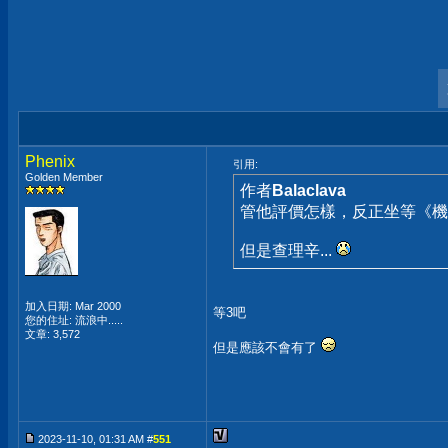
Phenix
引用:
Golden Member
作者
Balaclava
管他評價怎樣，反正坐等《機
但是查理辛...
加入日期: Mar 2000
等3吧
您的住址: 流浪中.....
文章: 3,572
但是應該不會有了
2023-11-10, 01:31 AM #
551