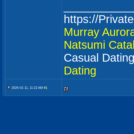
___________
https://Priva
Murray Auror
Natsumi
Cata
Casual Datin
Dating
2026-01-11, 11:22 AM #
1