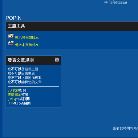
PR・台灣癌症基金會
嫌晚！
POPIN
主題工具
顯示可列印版本
傳送本頁給好友
發表文章規則
您
不可以
發起新主題
您
不可以
回應主題
您
不可以
上傳附加檔案
您
不可以
編輯您的文章
vB 代碼
打開
表情圖示
打開
[IMG]
代碼
打開
HTML代碼
關閉
所有的時間均為G