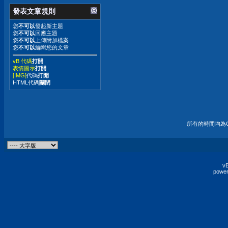
發表文章規則
您
不可以
發起新主題
您
不可以
回應主題
您
不可以
上傳附加檔案
您
不可以
編輯您的文章
vB 代碼
打開
表情圖示
打開
[IMG]
代碼
打開
HTML代碼
關閉
所有的時間均為G
vB
power