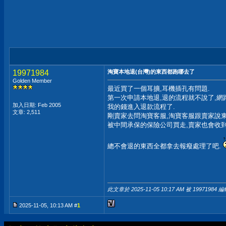
19971984
淘寶本地退(台灣)的東西都跑哪去了
Golden Member
最近買了一個耳擴,耳機插孔有問題.
第一次申請本地退,退的流程就不說了,網
加入日期: Feb 2005
我的錢進入退款流程了.
文章: 2,511
剛賣家去問淘寶客服,淘寶客服跟賣家說東
被中間承保的保險公司買走,賣家也會收
總不會退的東西全都拿去報癈處理了吧.
此文章於 2025-11-05
10:17 AM
被 19971984 編
2025-11-05, 10:13 AM #
1