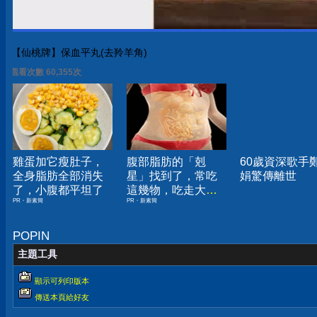
【仙桃牌】保血平丸(去羚羊角)
觀看次數 60,355次
雞蛋加它瘦肚子，
腹部脂肪的「剋
60歲資深歌手
全身脂肪全部消失
星」找到了，常吃
娟驚傳離世
了，小腹都平坦了
這幾物，吃走大肚
PR・新素簡
PR・新素簡
囊，瘦出小蠻腰
POPIN
主題工具
顯示可列印版本
傳送本頁給好友