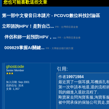
您也可能喜歡這些文章
第一部中文發音日本謎片 - PCDVD數位科技討論區
立即諮詢HPV！是對自己...
PR・台灣癌症基金會
伴侶和妳一起預防HPV，...
PR・台灣癌症基金會
009829掌握AI關鍵...
PR・大華銀全能行銷方案
ghostcode
引用:
Senior Member
作者
19971984
最近買了一個耳擴,耳機插孔有
加入日期: Sep 2001
您的住址: 淡水
第一次申請本地退,退的流程就
文章: 1,357
我的錢進入退款流程了.
剛賣家去問淘寶客服,淘寶客
被中間承保的保險公司買走,