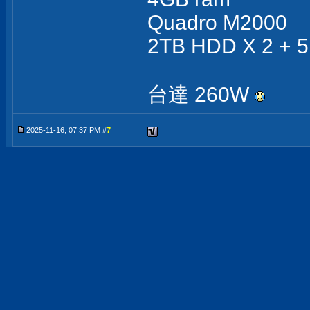
Quadro M2000
2TB HDD X 2 + 
台達 260W
2025-11-16, 07:37 PM #
7