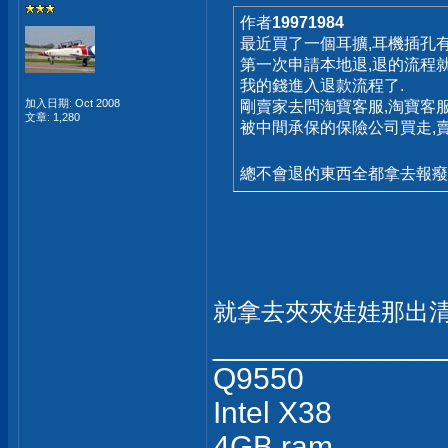
作者
19971984
最近買了一個耳擴,耳機插孔有
第一次申請本地退,退的流程就
我的錢進入退款流程了.
加入日期: Oct 2008
剛賣家去問淘寶客服,淘寶客
文章: 1,280
被中間承保的保險公司買走,
總不會退的東西全都拿去報癈
就拿去夾夾娃娃那出清
_____________
Q9550
Intel X38
4GB ram