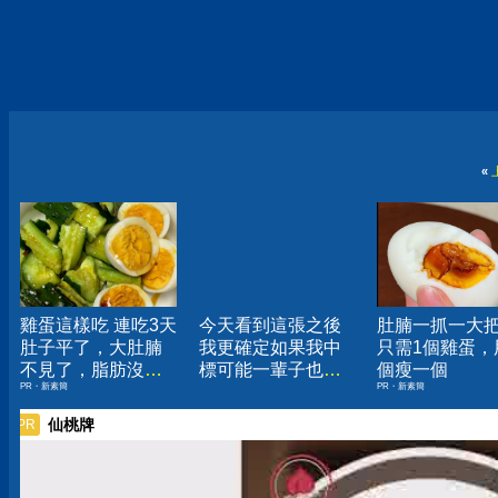
«
雞蛋這樣吃 連吃3天
今天看到這張之後
肚腩一抓一大
肚子平了，大肚腩
我更確定如果我中
只需1個雞蛋，
不見了，脂肪沒
標可能一輩子也不
個瘦一個
PR・新素簡
PR・新素簡
了！
會知道了
仙桃牌
PR