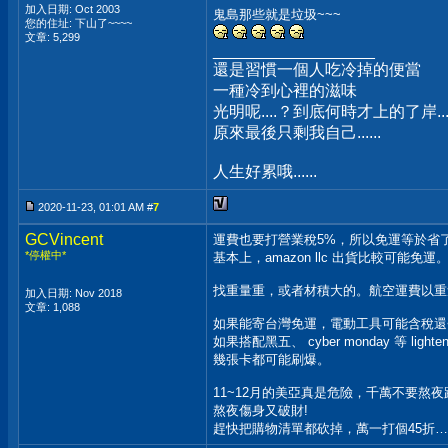
加入日期: Oct 2003
鬼島那些就是垃圾~~~
您的住址: 下山了~~~~
文章: 5,299
__________________
還是習慣一個人吃冷掉的便當
一種冷到心裡的滋味
光明呢....？到底何時才上的了岸...
原來最後只剩我自己......
人生好累哦......
2020-11-23, 01:01 AM #
7
GCVincent
運費也要打營業稅5%，所以免運等於省了1
*停權中*
基本上，amazon llc 出貨比較可能免運
找重量重，或者材積大的。航空運費以重
加入日期: Nov 2018
文章: 1,088
如果能寄台灣免運，電動工具可能含稅還
如果搭配黑五、 cyber monday 等 lighten
幾張卡都可能刷爆。
11~12月的美亞真是危險，千萬不要熬夜
熬夜傷身又破財!
趕快把購物清單都砍掉，萬一打個45折