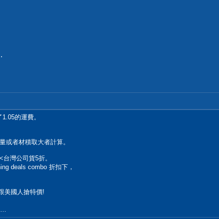
.
.05的運費。
。
量或者材積取大者計算。
<台灣公司貨5折。
ing deals combo 折扣下，
跟美國人搶特價!
……