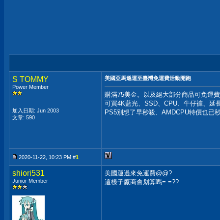
S TOMMY
美國亞馬遜運至臺灣免運費活動開跑
Power Member
購滿75美金。以及絕大部分商品可免運
可買4K藍光、SSD、CPU、牛仔褲、延
加入日期: Jun 2003
PS5別想了早秒殺、AMDCPU特價也已
文章: 590
2020-11-22, 10:23 PM #
1
shiori531
美國運過來免運費@@?
Junior Member
這樣子廠商會划算嗎= =??