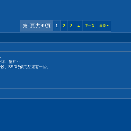
第1頁 共49頁
1
2
3
4
下一頁
最後
»
費。
長線、壁插～
秒殺、SSD特價商品還有一些。