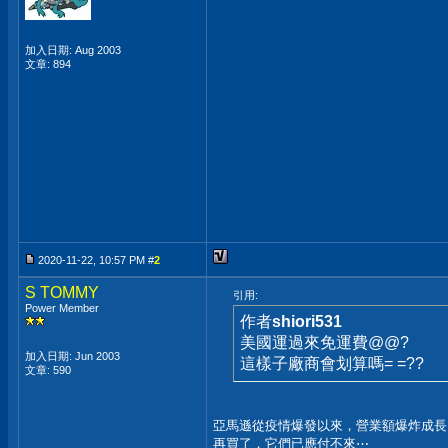
加入日期: Aug 2003
文章: 894
2020-11-22, 10:57 PM #
2
S TOMMY
引用:
Power Member
作者
shiori531
美國運過來免運費@@?
加入日期: Jun 2003
這樣子廠商會划算嗎= =??
文章: 590
亞馬遜從疫情爆發以來，營業額爆炸成長
再買了，它們已應付不來⋯