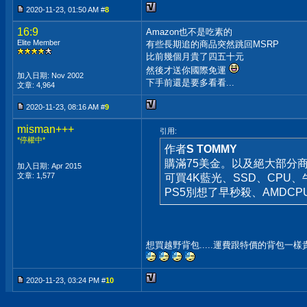
2020-11-23, 01:50 AM #
8
16:9
Amazon也不是吃素的
Elite Member
有些長期追的商品突然跳回MSRP
比前幾個月貴了四五十元
然後才送你國際免運
加入日期: Nov 2002
下手前還是要多看看...
文章: 4,964
2020-11-23, 08:16 AM #
9
misman+++
引用:
*停權中*
作者
S TOMMY
購滿75美金。以及絕大部分
加入日期: Apr 2015
文章: 1,577
可買4K藍光、SSD、CPU
PS5別想了早秒殺、AMDC
想買越野背包.....運費跟特價的背包一樣貴.....
2020-11-23, 03:24 PM #
10