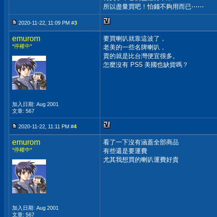
所以盡量買吧！怕錢不夠用而已⋯⋯
2020-11-22, 11:09 PM #
3
emurom
要買喇叭就靠這波了，
*停權中*
老美的一些名牌喇叭，
賣的就是比台灣便宜很多。
怎麼沒有 PS5 美國也缺貨嗎？
加入日期: Aug 2001
文章: 567
2020-11-22, 11:11 PM #
4
emurom
看了一下沒有涵蓋全部商品
*停權中*
有些還是要運費
尤其我想買的喇叭運費好貴
加入日期: Aug 2001
文章: 567