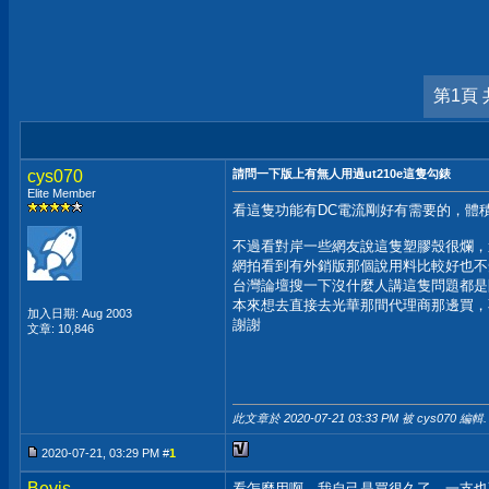
第1頁 
cys070
請問一下版上有無人用過ut210e這隻勾錶
Elite Member
看這隻功能有DC電流剛好有需要的，體
不過看對岸一些網友說這隻塑膠殼很爛，
網拍看到有外銷版那個說用料比較好也不
台灣論壇搜一下沒什麼人講這隻問題都是
本來想去直接去光華那間代理商那邊買，
加入日期: Aug 2003
謝謝
文章: 10,846
此文章於 2020-07-21
03:33 PM
被 cys070 編輯.
2020-07-21, 03:29 PM #
1
Bevis
看怎麼用啊，我自己是買很久了，一支也