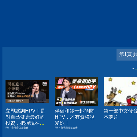
第1頁 
«
立即諮詢HPV！是
伴侶和妳一起預防
第一部中文發
對自己健康最好的
HPV，才有資格說
本謎片
投資，把握現在不
愛妳！
PR・台灣癌症基金會
PR・台灣癌症基金會
嫌晚！