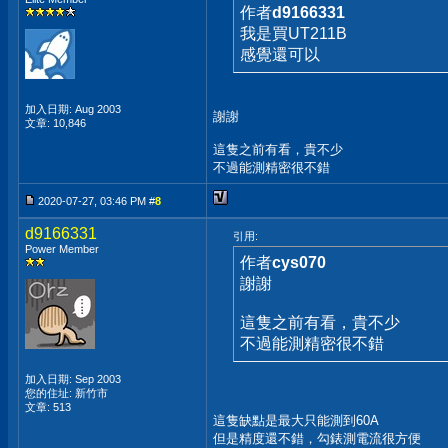
作者
d9166331
我是買UT211B
感覺還可以
加入日期: Aug 2003
謝謝
文章: 10,846
這隻之前有看，貴不少
不過能測精密很不錯
2020-07-27, 03:46 PM #
8
d9166331
引用:
Power Member
作者
cys070
謝謝
這隻之前有看，貴不少
不過能測精密很不錯
加入日期: Sep 2003
您的住址: 新竹市
文章: 513
這隻缺點是最大只能測到60A
但是精度還不錯，勾錶測電流很方便