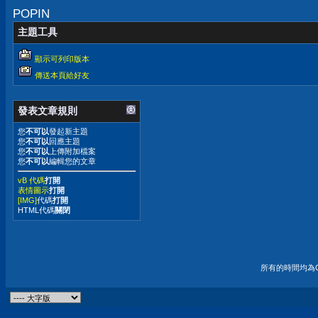
POPIN
主題工具
顯示可列印版本
傳送本頁給好友
發表文章規則
您
不可以
發起新主題
您
不可以
回應主題
您
不可以
上傳附加檔案
您
不可以
編輯您的文章
vB 代碼
打開
表情圖示
打開
[IMG]
代碼
打開
HTML代碼
關閉
所有的時間均為G