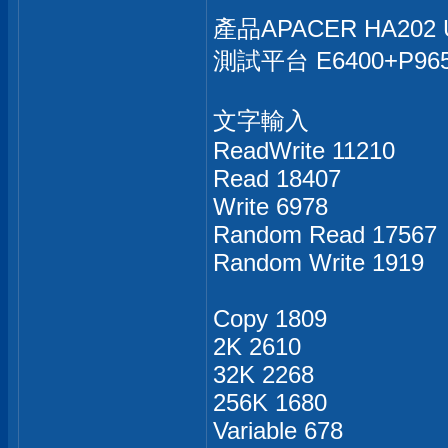
產品APACER HA202 U
測試平台 E6400+P96
文字輸入
ReadWrite 11210
Read 18407
Write 6978
Random Read 17567
Random Write 1919
Copy 1809
2K 2610
32K 2268
256K 1680
Variable 678