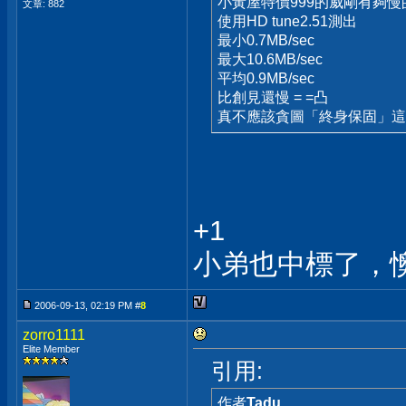
小黃屋特價999的威剛有夠慢
文章: 882
使用HD tune2.51測出
最小0.7MB/sec
最大10.6MB/sec
平均0.9MB/sec
比創見還慢 = =凸
真不應該貪圖「終身保固」這
+1
小弟也中標了，
2006-09-13, 02:19 PM #
8
zorro1111
Elite Member
引用:
作者
Tadu