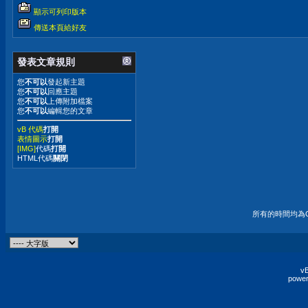
顯示可列印版本
傳送本頁給好友
發表文章規則
您
不可以
發起新主題
您
不可以
回應主題
您
不可以
上傳附加檔案
您
不可以
編輯您的文章
vB 代碼
打開
表情圖示
打開
[IMG]
代碼
打開
HTML代碼
關閉
所有的時間均為G
vB
power