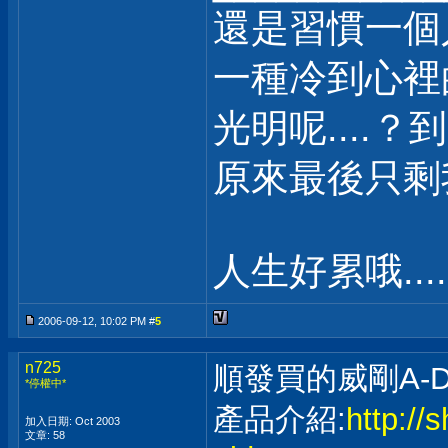
還是習慣一個
一種冷到心裡
光明呢....？
原來最後只剩我自
人生好累哦.....
2006-09-12, 10:02 PM #
5
n725
順發買的威剛A-DAT
*停權中*
產品介紹:
http://
加入日期: Oct 2003
文章: 58