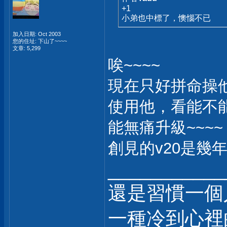
+1
小弟也中標了，懊惱不已
加入日期: Oct 2003
您的住址: 下山了~~~~
文章: 5,299
唉~~~~
現在只好拼命操
使用他，看能不
能無痛升級~~~~
創見的v20是幾
___________
還是習慣一個
一種冷到心裡