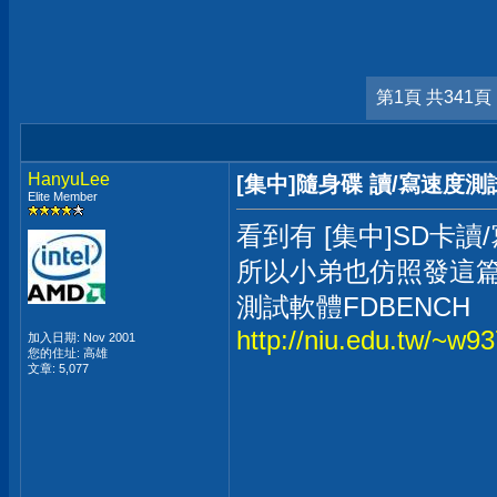
第1頁 共341頁
HanyuLee
[集中]隨身碟 讀/寫速度測
Elite Member
看到有 [集中]SD卡
所以小弟也仿照發這篇
測試軟體FDBENCH
http://niu.edu.tw/~w
加入日期: Nov 2001
您的住址: 高雄
文章: 5,077