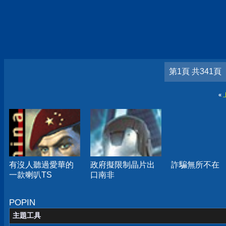
第1頁 共341頁
«
有沒人聽過愛華的
政府擬限制晶片出
詐騙無所不在
一款喇叭TS
口南非
POPIN
主題工具