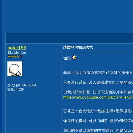
polar168
請教NAS的使用方式
Elite Member
如題
基本上我明白NAS有它自己本身的操作
只要運行系統, 裝入硬碟建立自己要的RA
加入日期: Mar 2004
文章: 4,326
但我想請教的是, 如以下這個影片中的銘凡N
https://www.youtube.com/watch?v=en3
它算是一台比較好一點的主機+硬碟擴充槽
像這樣的機器, 可以 "同時" 運行WINDO
我說的不是以虛擬的方式運行, 而是NAS系統