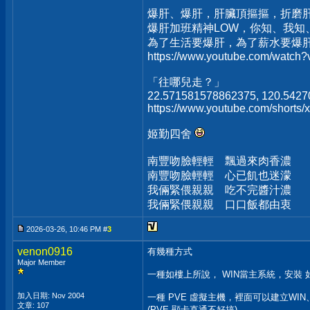
爆肝、爆肝，肝臟頂摳摳，折磨
爆肝加班精神LOW，你知、我知
為了生活要爆肝，為了薪水要爆
https://www.youtube.com/watc
「往哪兒走？」
22.571581578862375, 120.542
https://www.youtube.com/short
姬勤四舍
南豐吻臉輕輕 飄過來肉香濃
南豐吻臉輕輕 心已飢也迷濛
我倆緊偎親親 吃不完醬汁濃
我倆緊偎親親 口口飯都由衷
2026-03-26, 10:46 PM #
3
venon0916
有幾種方式
Major Member
一種如樓上所說， WIN當主系統，安裝 如
加入日期: Nov 2004
一種 PVE 虛擬主機，裡面可以建立WIN、
文章: 107
(PVE 顯卡直通不好搞)