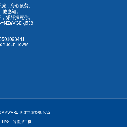
肝臟，身心疲勞。
、他也知。
肝，爆肝操死你。
h?v=NZeVGDkj5J8
70501093441
s/xdYue1nHewM
VMWARE 後建立虛擬機 NAS
NAS...等虛擬主機