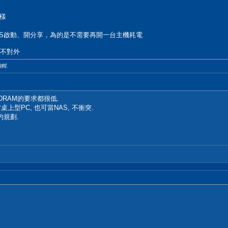
樣
AS啟動、開分享，為的是不需要再開一台主機耗電
也不對外
編輯.
DRAM的要求都很低.
上型PC, 也可當NAS, 不衝突.
的規劃.