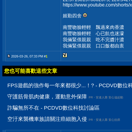
https://www.youtube.com/short
姬勤四舍
南豐吻臉輕輕 飄過來肉香濃
南豐吻臉輕輕 心已飢也迷濛
我倆緊偎親親 吃不完醬汁濃
我倆緊偎親親 口口飯都由衷
2026-03-26, 07:33 PM #
1
您也可能喜歡這些文章
FPS遊戲的強作每一年來都很少...！? - PCDVD數
守護筋骨肌肉健康，運動意外保障
PR・安達人壽 安心溢起動
詐騙無所不在 - PCDVD數位科技討論區
空汙來襲機車族請關注癌細胞入侵
PR・安達人壽 安心抗癌