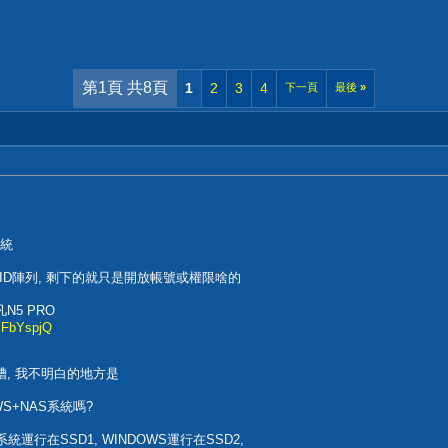
第1頁 共8頁
1
2
3
4
下一頁
最後
»
系統
ID陣列, 剩下的就只是開放帳號或權限啥的
5 PRO
PFbYspjQ
, 我不明白的地方是
WS+NAS系統嗎?
運行在SSD1, WINDOWS運行在SSD2,