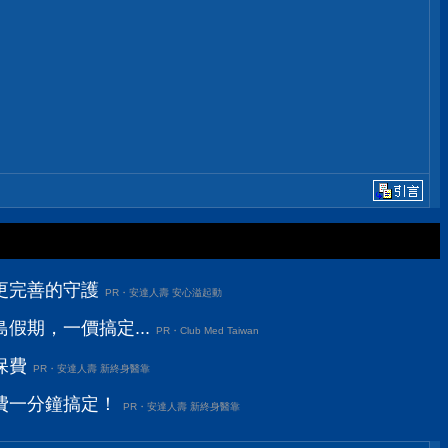
更完善的守護
PR・安達人壽 安心溢起動
假期，一價搞定...
PR・Club Med Taiwan
保費
PR・安達人壽 新終身醫靠
費一分鐘搞定！
PR・安達人壽 新終身醫靠