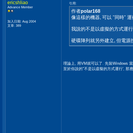
ericshliao
引用:
Advance Member
作者
polar168
像這樣的機器, 可以 "同時" 運
加入日期: Aug 2004
文章: 389
我說的不是以虛擬的方式運行, 而
硬碟陣列就另外建立, 但電源
理論上, 用VM就可以了. 先裝Windows 當h
至於你說的"不是以虛擬的方式運行', 那