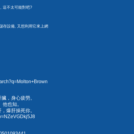
, 這不太可能對吧?
料儲存設備, 又想利用它來上網
search?q=Molton+Brown
肝臟，身心疲勞。
、他也知。
肝，爆肝操死你。
h?v=NZeVGDkj5J8
70501093441