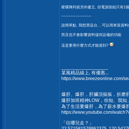
硬碟陣列就另外建立, 但電源按鈕只有1個
~~~~~~~~~~~~~
說簡單點, 我想買這台....可以用來當資
而且也不會影響資料儲存設備的功能
這是要用什麼方式才能達到?
__________________
某風精品線上, 有優惠...
https://www.breezeonline.com/
爆肝、爆肝，肝臟頂摳摳，折磨
爆肝加班精神LOW，你知、我知
為了生活要爆肝，為了薪水要爆
https://www.youtube.com/watc
「往哪兒走？」
22.571581578862375, 120.542