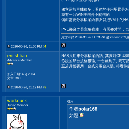
獨立當然單純很多，看你的使用場景是怎
我有一台WIN主機是不關機的
偶而需要分享檔案給朋友就把VM中的N
PVE那台才是主要倉庫，有需要才開，
此文章於 2026-03-26
11:10 PM
被 venon0916 
2026-03-26, 11:05 PM #
4
ericshliao
NAS只用來分享檔案的話, 其實對CPU和
Advance Member
你說的那台規格很強, 一台就夠了, 既可當桌
至於具體要用一台或分兩台來裝, 得看你
加入日期: Aug 2004
文章: 389
2026-03-26, 11:12 PM #
5
workduck
引用:
Junior Member
作者
polar168
如題