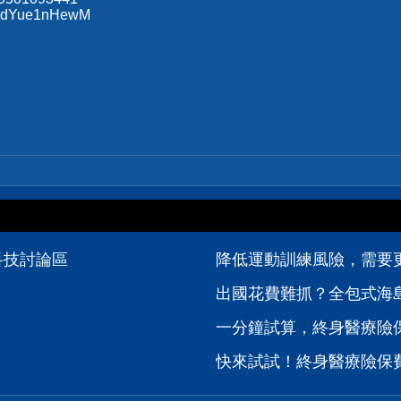
s/xdYue1nHewM
位科技討論區
降低運動訓練風險，需要
出國花費難抓？全包式海島
一分鐘試算，終身醫療險
快來試試！終身醫療險保