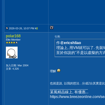
2026-03-26, 10:07 PM #
2
polar168
引用:
Elite Member
作者
ericshliao
理論上, 用VM就可以了. 先裝Win
至於你說的"不是以虛擬的方式
加入日期: Mar 2004
文章: 4,326
理解
也就是說, 以我的想法...分成2台其實是
__________________
某風精品線上, 有優惠...
https://www.breezeonline.com/