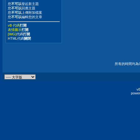
您
不可以
發起新主題
您
不可以
回應主題
您
不可以
上傳附加檔案
您
不可以
編輯您的文章
vB 代碼
打開
表情圖示
打開
[IMG]
代碼
打開
HTML代碼
關閉
所有的時間均為G
vB
power