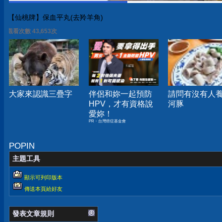
【仙桃牌】保血平丸(去羚羊角)
觀看次數 43,653次
大家來認識三疊字
伴侶和妳一起預防
請問有沒有人
HPV，才有資格說
河豚
愛妳！
PR・台灣癌症基金會
POPIN
主題工具
顯示可列印版本
傳送本頁給好友
發表文章規則