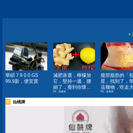
«
華碩 7 9 0 0 GS
減肥首選，檸檬加
腹部脂肪的「
99.9新，便宜賣
它，堅持一週，腰
星」找到了，
細了，瘦到你懷疑
這幾物，吃走
PR・新素簡
PR・新素簡
人生
囊，瘦出小蠻
仙桃牌
PR