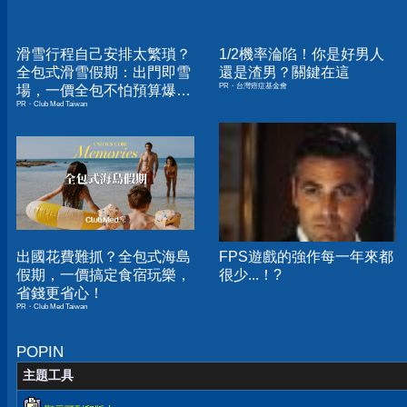
滑雪行程自己安排太繁瑣？
1/2機率淪陷！你是好男人
全包式滑雪假期：出門即雪
還是渣男？關鍵在這
PR・台灣癌症基金會
場，一價全包不怕預算爆
PR・Club Med Taiwan
表！
出國花費難抓？全包式海島
FPS遊戲的強作每一年來都
假期，一價搞定食宿玩樂，
很少...！?
省錢更省心！
PR・Club Med Taiwan
POPIN
主題工具