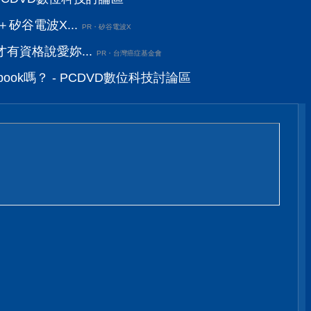
矽谷電波X...
PR・矽谷電波X
有資格說愛妳...
PR・台灣癌症基金會
ook嗎？ - PCDVD數位科技討論區