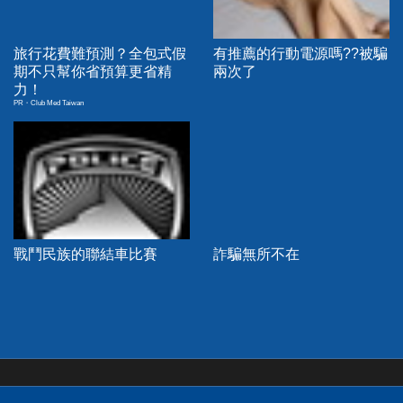
旅行花費難預測？全包式假
有推薦的行動電源嗎??被騙
期不只幫你省預算更省精
兩次了
力！
PR・Club Med Taiwan
戰鬥民族的聯結車比賽
詐騙無所不在