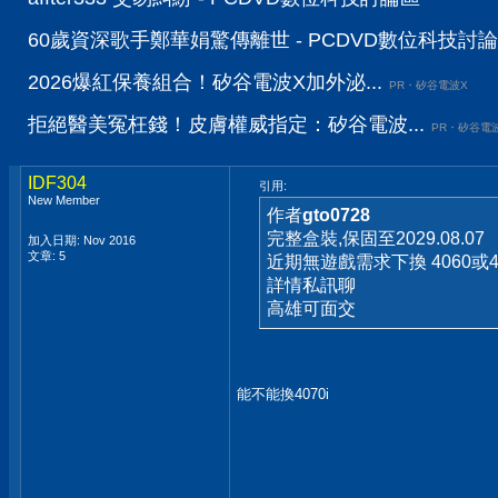
60歲資深歌手鄭華娟驚傳離世 - PCDVD數位科技討
2026爆紅保養組合！矽谷電波X加外泌...
PR・矽谷電波X
拒絕醫美冤枉錢！皮膚權威指定：矽谷電波...
PR・矽谷電
IDF304
引用:
New Member
作者
gto0728
完整盒裝,保固至2029.08.07
加入日期: Nov 2016
文章: 5
近期無遊戲需求下換 4060或4
詳情私訊聊
高雄可面交
能不能換4070i