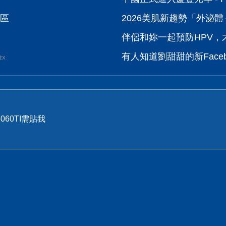
論區
2026美肌新趨勢「外泌體＋
伴侶和妳一起預防HPV，才
有人知道劉甜甜的新Faceb
波X
060TI需貼我