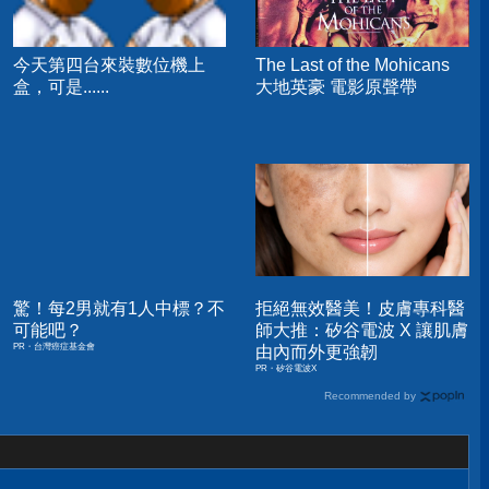
今天第四台來裝數位機上
The Last of the Mohicans
盒，可是......
大地英豪 電影原聲帶
驚！每2男就有1人中標？不
拒絕無效醫美！皮膚專科醫
可能吧？
師大推：矽谷電波 X 讓肌膚
PR・台灣癌症基金會
由內而外更強韌
PR・矽谷電波X
Recommended by