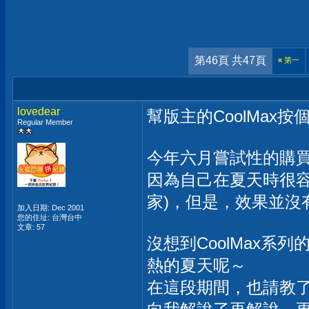
第46頁 共47頁
«
第一
lovedear
幫版主的CoolMax按
Regular Member
今年六月嘗試性的購買看
因為自己在夏天時很容
家)，但是，效果並沒
加入日期: Dec 2001
您的住址: 台灣台中
文章: 57
沒想到CoolMax
熱的夏天呢～
在這段期間，也請教了