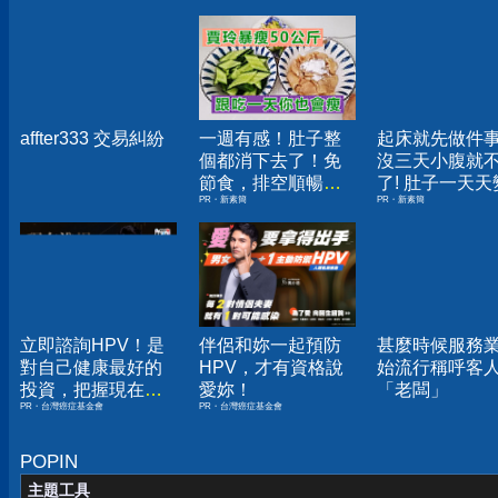
affter333 交易糾紛
一週有感！肚子整
起床就先做件
個都消下去了！免
沒三天小腹就
節食，排空順暢就
了! 肚子一天天
PR・新素簡
PR・新素簡
夠
小！
立即諮詢HPV！是
伴侶和妳一起預防
甚麼時候服務
對自己健康最好的
HPV，才有資格說
始流行稱呼客
投資，把握現在不
愛妳！
「老闆」
PR・台灣癌症基金會
PR・台灣癌症基金會
嫌晚！
POPIN
主題工具