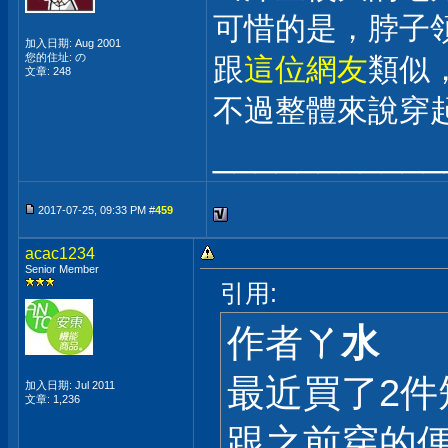
可惜的是，脖子
加入日期: Aug 2001
您的住址: の
跟
這位網友
類似
文章: 248
不過整體來說穿
___________
2017-07-25, 09:33 PM #
459
acac1234
Senior Member
引用:
作者
ㄚ水
最近買了2件
加入日期: Jul 2011
文章: 1,236
跟之前穿的