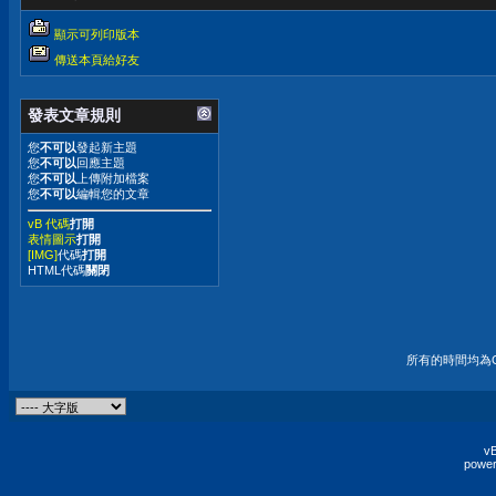
顯示可列印版本
傳送本頁給好友
發表文章規則
您
不可以
發起新主題
您
不可以
回應主題
您
不可以
上傳附加檔案
您
不可以
編輯您的文章
vB 代碼
打開
表情圖示
打開
[IMG]
代碼
打開
HTML代碼
關閉
所有的時間均為G
vB
power