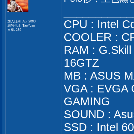
___________
CPU : Intel C
加入日期: Apr 2003
您的住址: TaoYuan
文章: 259
COOLER : CR
RAM : G.Skill
16GTZ
MB : ASUS M
VGA : EVGA 
GAMING
SOUND : Asus
SSD : Intel