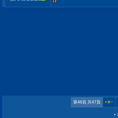
第46頁 共47頁
«
第一
«