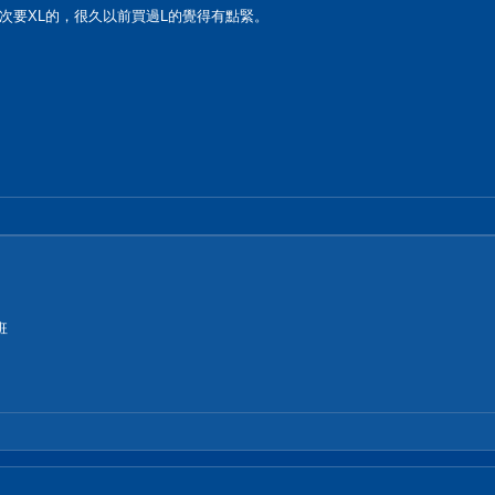
這次要XL的，很久以前買過L的覺得有點緊。
班