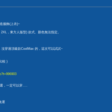
製造服飾(上衣)~
L, 2XL，東方人版型) 款式、顏色無法指定。
%，沒穿過頂級款CoolMax 的，這次可以試試~
較 )
hp?t=996903
一定可以穿.....
免運