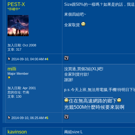
PEST-X
Size跟50%的一樣嗎？如果是的話，我
*停權中*
來個四組吧~
全家取貨
加入日期: Oct 2008
文章: 317
2014-09-10, 04:00 AM #
4
milli
沒買過,買個2組(XL)吧!
Major Member
全家到貨付款!
謝謝!
加入日期: Apr 2001
p.s.今天上班,無法用電腦,手機!待明日下
您的住址: 竹南
__________________
文章: 130
住在無高速網路的鄉下
光籤500M什麼時候要來裝啊
2014-09-10, 06:25 AM #
5
kavinson
兩組size:L