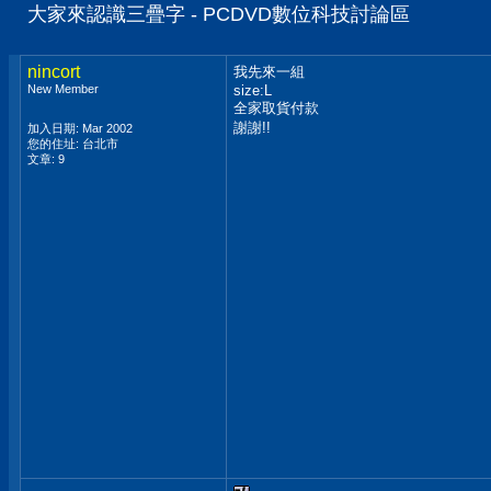
大家來認識三疊字 - PCDVD數位科技討論區
nincort
我先來一組
New Member
size:L
全家取貨付款
謝謝!!
加入日期: Mar 2002
您的住址: 台北市
文章: 9