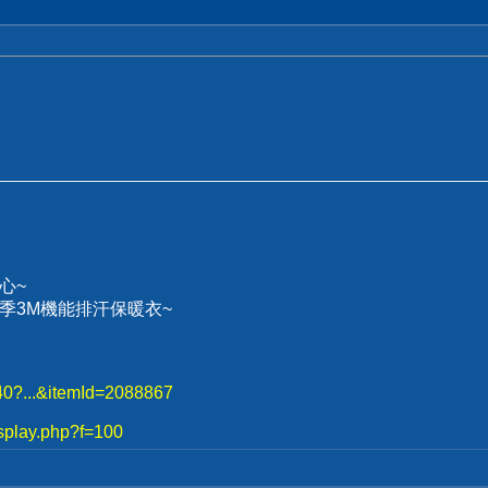
心~
、冬季3M機能排汗保暖衣~
740?...&itemId=2088867
splay.php?f=100