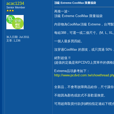
acac1234
頂級 Extreme CoolMax 限量福袋
Senior Member
再推一波~
頂級 Extreme CoolMax 限量福袋
內容物為CoolMax頂級 Extreme，台灣
每組388，可選一或二個尺寸。(M, L, X
加入日期: Jul 2011
文章: 1,236
一個人最多買四組。
沒穿過CoolMax 的朋友，或只買過 50
絕對超值 !!
(超值的定義是和PCDVD上買單件的價格比
Extreme品項參考如下：
http://www.pcdvd.com.tw/showthread.p
全新品，不會寄故障商品給你，尺寸讓你選，
不能因為顏色或款式不喜歡退換貨。
可用超商取貨付款(到網拍指定連結下標)