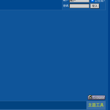
帳戶
記住我?
密碼
主題工具