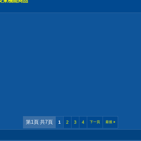
安東機能商品
第1頁 共7頁
1
2
3
4
下一頁
最後
»