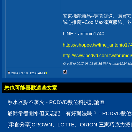
__________________
安東機能商品--穿著舒適、購買安
誠心推薦--CoolMax涼爽服飾
LINE：antonio1740
https://shopee.tw/line_antonio1
http://www.pcdvd.com.tw/forumdi
此文章於 2017-06-21
03:36 PM
被 acac1234 編
2014-09-10, 12:36 AM #
1
您也可能喜歡這些文章
熱水器點不著火 - PCDVD數位科技討論區
爺爺常煮開水但又忘記，有好辦法嗎？ - PCDVD數
[零食分享]CROWN、LOTTE、ORION 三家巧克力