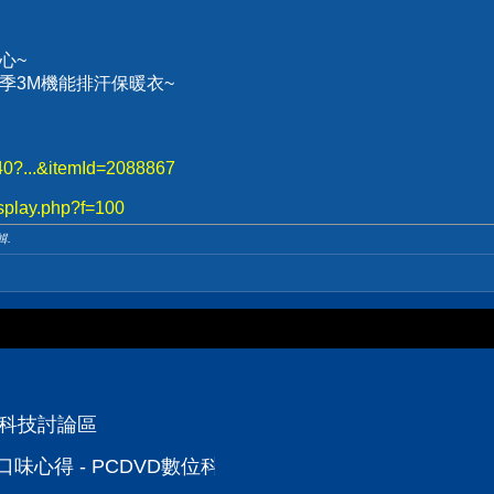
心~
、冬季3M機能排汗保暖衣~
740?...&itemId=2088867
splay.php?f=100
輯.
位科技討論區
派口味心得 - PCDVD數位科技討論區