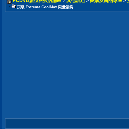
PCDVD數位科技討論區
>
其他群組
>
團購及新品專區
>
頂級 Extreme CoolMax 限量福袋