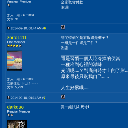
Amateur Member
全家取貨付款
謝謝!!
加入日期: Oct 2004
文章: 31
2014-09-10, 08:44 AM #
6
zorro1111
請問特價的是衣服還是褲子？
Elite Member
一組是一件還是二件？
謝謝
__________________
還是習慣一個人吃冷掉的便當
一種冷到心裡的滋味
光明呢....？到底何時才上的了岸...
原來最後只剩我自己......
加入日期: Oct 2003
您的住址: 下山了~~~~
人生好累哦......
文章: 5,299
2014-09-10, 09:11 AM #
7
darkduo
買一組試試,尺寸L.
Regular Member