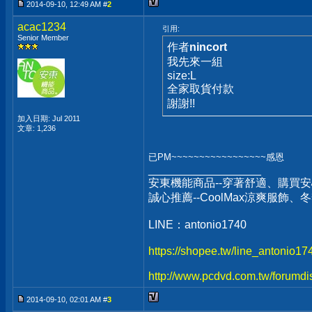
2014-09-10, 12:49 AM #
2
acac1234
引用:
Senior Member
作者
nincort
我先來一組
size:L
全家取貨付款
謝謝!!
加入日期: Jul 2011
文章: 1,236
已PM~~~~~~~~~~~~~~~~~感恩
__________________
安東機能商品--穿著舒適、購買安
誠心推薦--CoolMax涼爽服飾
LINE：antonio1740
https://shopee.tw/line_antonio1
http://www.pcdvd.com.tw/forumdi
2014-09-10, 02:01 AM #
3