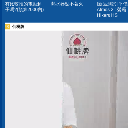
有比較推的電動起
熱水器點不著火
[新品測試] 平
子嗎?(預算2000內)
Atmos 2.1聲霸
Hikers HS
仙桃牌
PR