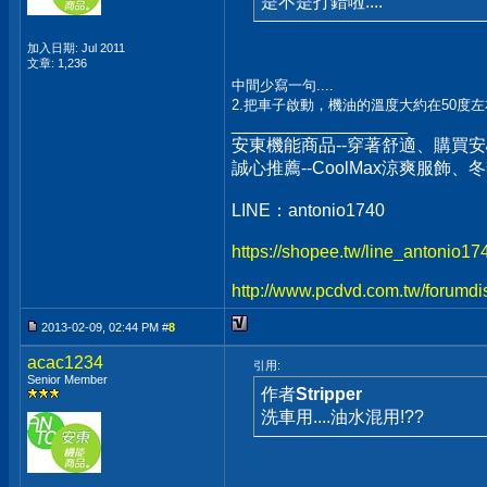
是不是打錯啦....
加入日期: Jul 2011
文章: 1,236
中間少寫一句....
2.把車子啟動，機油的溫度大約在50度
__________________
安東機能商品--穿著舒適、購買安
誠心推薦--CoolMax涼爽服飾
LINE：antonio1740
https://shopee.tw/line_antonio1
http://www.pcdvd.com.tw/forumdi
2013-02-09, 02:44 PM #
8
acac1234
引用:
Senior Member
作者
Stripper
洗車用....油水混用!??