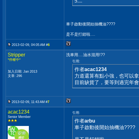
5....
車子啟動後開始抽機油????
是不是打錯啦....
2013-02-09, 04:05 AM #
6
Stripper
洗車用....油水混用!??
*停權中*
引用:
作者
acac1234
加入日期: Jan 2013
力道還算有點小強，也可以拿
文章: 296
目前缺貨了，要等到過完年會
2013-02-09, 11:43 AM #
7
acac1234
引用:
Senior Member
作者
arbu
車子啟動後開始抽機油????