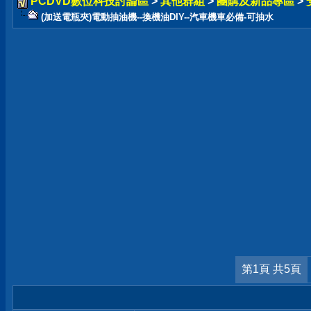
PCDVD數位科技討論區
>
其他群組
>
團購及新品專區
>
(加送電瓶夾)電動抽油機--換機油DIY--汽車機車必備-可抽水
第1頁 共5頁