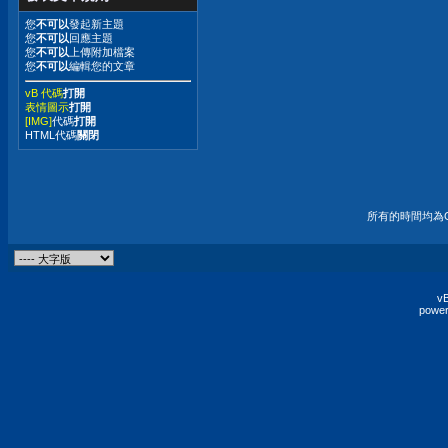
您
不可以
發起新主題
您
不可以
回應主題
您
不可以
上傳附加檔案
您
不可以
編輯您的文章
vB 代碼
打開
表情圖示
打開
[IMG]
代碼
打開
HTML代碼
關閉
所有的時間均為G
vB
power