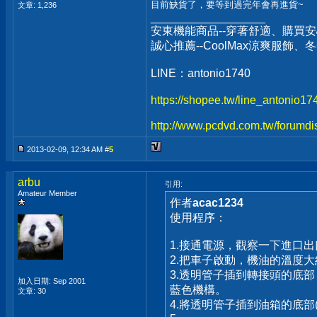
目前缺貨了，要等到過完年會再進貨~
文章: 1,236
__________________
安東機能商品--穿著舒適、購買安
誠心推薦--CoolMax涼爽服飾
LINE：antonio1740
https://shopee.tw/line_antonio1
http://www.pcdvd.com.tw/forumdi
2013-02-09, 12:34 AM #
5
arbu
引用:
Amateur Member
作者
acac1234
使用程序：
1.接通電源，觀察一下進口
2.把車子啟動，機油的溫度
3.透明管子插到轉接頭的底
加入日期: Sep 2001
藍色機構。
文章: 30
4.將透明管子插到油箱的底部