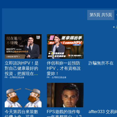
第5頁 共5頁
«
立即諮詢HPV！是
伴侶和妳一起預防
詐騙無所不在
對自己健康最好的
HPV，才有資格說
投資，把握現在不
愛妳！
PR・台灣癌症基金會
PR・台灣癌症基金會
嫌晚！
今天第四台來裝數
FPS遊戲的強作每
affter333 交
位機上盒，可是......
一年來都很少...！?