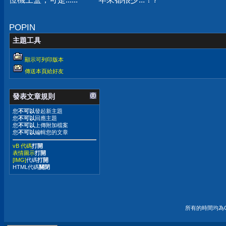
POPIN
主題工具
顯示可列印版本
傳送本頁給好友
發表文章規則
您
不可以
發起新主題
您
不可以
回應主題
您
不可以
上傳附加檔案
您
不可以
編輯您的文章
vB 代碼
打開
表情圖示
打開
[IMG]
代碼
打開
HTML代碼
關閉
所有的時間均為G