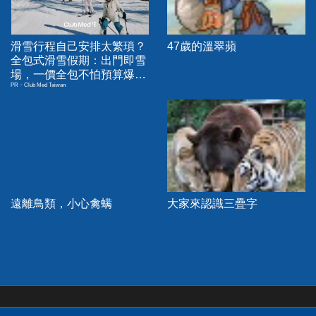
滑雪行程自己安排太繁瑣？
47歲的溫翠蘋
全包式滑雪假期：出門即雪
場，一價全包不怕預算爆
PR・Club Med Taiwan
表！
遠離鳥類，小心禽螨
大家來認識三疊字