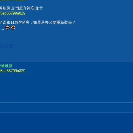
古典希腊风山峦|废弃神庙|龙骨
7785ec66799a829
了森都11號的M房，搬遷過去又要重新裝修了
..
加上去的
普通难度
7785ec66799a829
加上去的