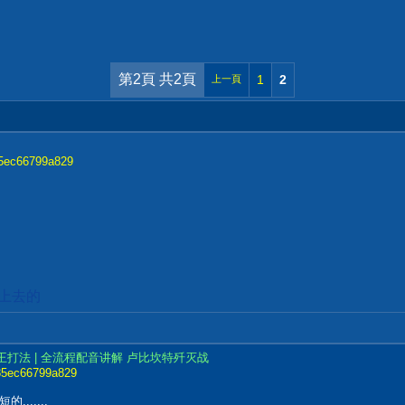
第2頁 共2頁
1
2
上一頁
785ec66799a829
加上去的
王打法 | 全流程配音讲解 卢比坎特歼灭战
7785ec66799a829
.....