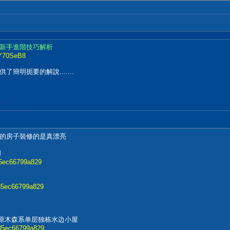
14新手進階技巧解析
vY70SeB8
明扼要的解說.......
加上去的
的房子裝修的是真漂亮
M
785ec66799a829
7785ec66799a829
』现代原木森系单层独栋水边小屋
7785ec66799a829