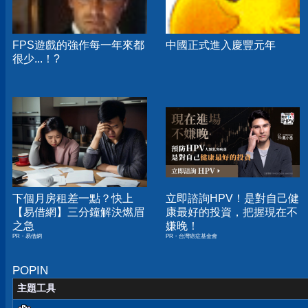
FPS遊戲的強作每一年來都
中國正式進入慶豐元年
很少...！?
下個月房租差一點？快上
立即諮詢HPV！是對自己健
【易借網】三分鐘解決燃眉
康最好的投資，把握現在不
之急
嫌晚！
PR・易借網
PR・台灣癌症基金會
POPIN
主題工具