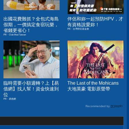
出國花費難抓？全包式海島
伴侶和妳一起預防HPV，才
假期，一價搞定食宿玩樂，
有資格說愛妳！
PR・台灣癌症基金會
省錢更省心！
PR・Club Med Taiwan
臨時需要小額週轉？上【易
The Last of the Mohicans
借網】找人幫！資金快速到
大地英豪 電影原聲帶
位
PR・易借網
Recommended by