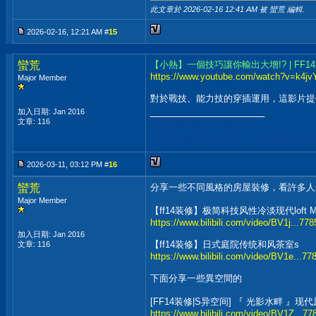
此文章於 2026-02-16
12:41 AM
被 蠻荒 編輯.
2026-02-16, 12:21 AM #
15
蠻荒
【小熱】一個技巧讓你輸出大增!? | FF
https://www.youtube.com/watch?v=k4j
Major Member
對於戰技、能力技的穿插運用，這影片提供了簡
__________________
加入日期: Jan 2016
文章: 116
我摸戒指這個小動作
是我故意在最近的500副牌裡面
2026-03-11, 03:12 PM #
16
蠻荒
分享一些不同風格的房屋裝修，看許多人
Major Member
【ff14装修】极简科技风性冷淡现代loft 
https://www.bilibili.com/video/BV1j...7
加入日期: Jan 2016
【ff14装修】日式庭院传统和风茶室s
文章: 116
https://www.bilibili.com/video/BV1e...
下面分享一些異空間的
[FF14装修|S异空间] 『 光影水畔 
https://www.bilibili.com/video/BV1Z...