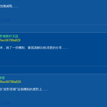
戰.......
加上去的
 泽罗姆斯歼灭战
7785ec66799a829
挑了一些機制、畫面講解比較清楚的分享.......
加上去的
考据
7785ec66799a829
絕對君權"這個機制的應對上.......
加上去的