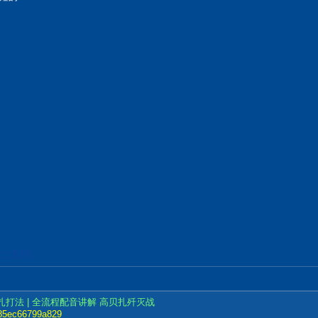
加上去的
扎打法 | 全流程配音讲解 高贝扎歼灭战
7785ec66799a829